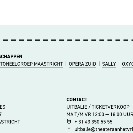
SCHAPPEN
TONEELGROEP MAASTRICHT
|
OPERA ZUID
|
SALLY
|
OXY
CONTACT
ES
UITBALIE / TICKETVERKOOP
47
MA T/M VR 12:00 — 18:00 UU
ASTRICHT
+ 31 43 350 55 55
uitbalie@theateraanhetvrij