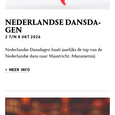
NE­DER­LAND­SE DANS­DA­
GEN
2 T/M 8 OKT 2026
Nederlandse Dansdagen haalt jaarlijks de top van de
Nederlandse dans naar Maastricht. #dansmetmij
> MEER INFO