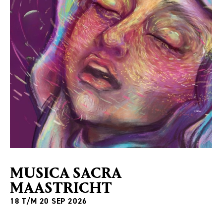
MU­SI­CA SA­CRA
MAAS­TRICHT
18 T/M 20 SEP 2026