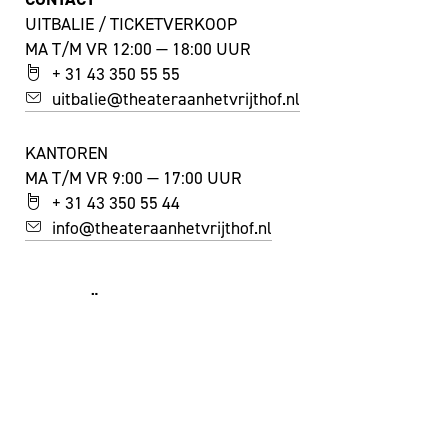
UITBALIE / TICKETVERKOOP
MA T/M VR 12:00 — 18:00 UUR
+ 31 43 350 55 55
uitbalie@theateraanhetvrijthof.nl
KANTOREN
MA T/M VR 9:00 — 17:00 UUR
+ 31 43 350 55 44
info@theateraanhetvrijthof.nl
BLIJF GEÏNSPIREERD!
JA, IK SCHRIJF ME IN VOOR DE NIEUWSBRIEF
FACEBOOK
I
NSTAGRAM
YOUTUBE