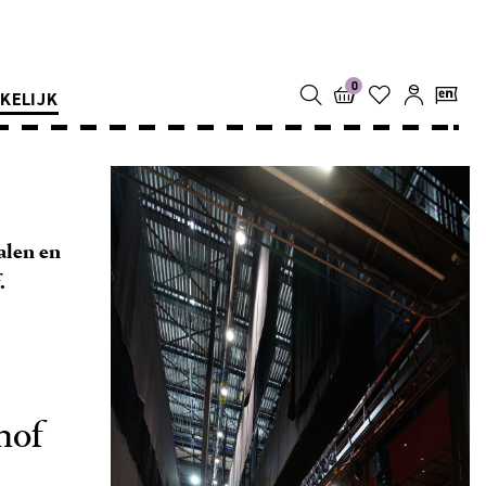
0
KELIJK
alen en
.
hof