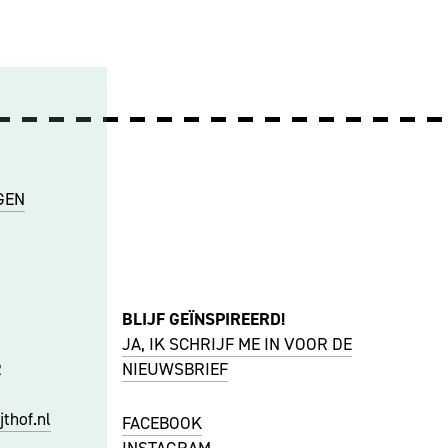
GEN
BLIJF GEÏNSPIREERD!
JA, IK SCHRIJF ME IN VOOR DE
R
NIEUWSBRIEF
thof.nl
FACEBOOK
I
NSTAGRAM