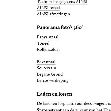
Technische gegevens AINSI
AINSI totaal
AINSI afmetingen
Panorama foto's 360°
Papyruszaal
Toneel
Rollenzolder
Bovenzaal
Souterrain
Begane Grond
Eerste verdieping
Laden en lossen
De laad- en losplaats voor decorwagens is
Statenstraat
aan de zijkant van het The