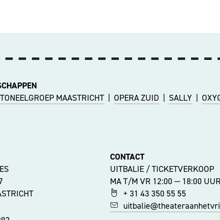
SCHAPPEN
TONEELGROEP MAASTRICHT
|
OPERA ZUID
|
SALLY
|
OXY
CONTACT
ES
UITBALIE / TICKETVERKOOP
47
MA T/M VR 12:00 — 18:00 UU
ASTRICHT
+ 31 43 350 55 55
uitbalie@theateraanhetvrij
992