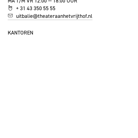
MA T/M VR 12:00 — 18:00 UUR
+ 31 43 350 55 55
uitbalie@theateraanhetvrijthof.nl
KANTOREN
MA T/M VR 9:00 — 17:00 UUR
+ 31 43 350 55 44
info@theateraanhetvrijthof.nl
BLIJF GEÏNSPIREERD!
JA, IK SCHRIJF ME IN VOOR DE NIEUWSBRIEF
FACEBOOK
I
NSTAGRAM
YOUTUBE