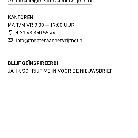
uitbalie@theateraanhetvrijthof.nl
KANTOREN
MA T/M VR 9:00 — 17:00 UUR
+ 31 43 350 55 44
info@theateraanhetvrijthof.nl
BLIJF GEÏNSPIREERD!
JA, IK SCHRIJF ME IN VOOR DE NIEUWSBRIEF
FACEBOOK
I
NSTAGRAM
YOUTUBE
©
THEATER AAN HET VRIJTHOF
|
WEBSITE: