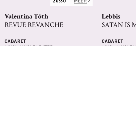
20:30
MEER
Valentina Tóth
Lebbis
REVUE REVANCHE
SATAN IS 
CABARET
CABARET
AINSI: AINSI THEATER
AINSI: AINSI T
DO 20 MEI 2027