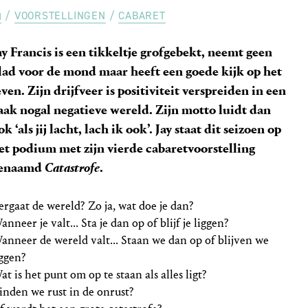
VOORSTELLINGEN
CABARET
ay Francis is een tikkeltje grofgebekt, neemt geen
lad voor de mond maar heeft een goede kijk op het
even. Zijn drijfveer is positiviteit verspreiden in een
aak nogal negatieve wereld. Zijn motto luidt dan
ok ‘als jij lacht, lach ik ook’. Jay staat dit seizoen op
et podium met zijn vierde cabaretvoorstelling
enaamd
Catastrofe
.
ergaat de wereld? Zo ja, wat doe je dan?
anneer je valt... Sta je dan op of blijf je liggen?
anneer de wereld valt... Staan we dan op of blijven we
iggen?
at is het punt om op te staan als alles ligt?
inden we rust in de onrust?