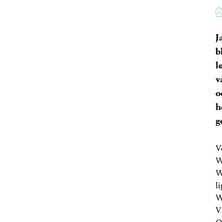
J
b
l
v
o
h
g
V
W
W
l
W
V