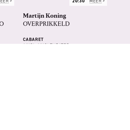
EER
20:30
MEER
Martijn Koning
ZO
OVERPRIKKELD
CABARET
AINSI: AINSI THEATER