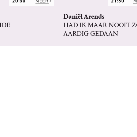
20:30
MEER
21:30
M
Daniël Arends
MOE
HAD IK MAAR NOOIT 
AARDIG GEDAAN
HEATER
CABARET
THEATER AAN HET VRIJTHOF:
PAPYRUSZAAL