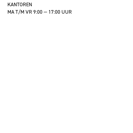
KANTOREN
MA T/M VR 9:00 — 17:00 UUR
+ 31 43 350 55 44
info@theateraanhetvrijthof.nl
BLIJF GEÏNSPIREERD!
JA, IK SCHRIJF ME IN VOOR DE NIEUWSBRIEF
FACEBOOK
I
NSTAGRAM
YOUTUBE
©
THEATER AAN HET VRIJTHOF
|
WEBSITE:
ZUIDERLICHT