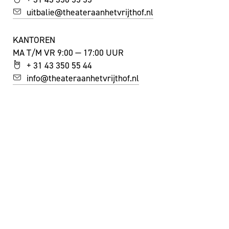
uitbalie@theateraanhetvrijthof.nl
KANTOREN
MA T/M VR 9:00 — 17:00 UUR
+ 31 43 350 55 44
info@theateraanhetvrijthof.nl
BLIJF GEÏNSPIREERD!
JA, IK SCHRIJF ME IN VOOR DE NIEUWSBRIEF
FACEBOOK
I
NSTAGRAM
YOUTUBE