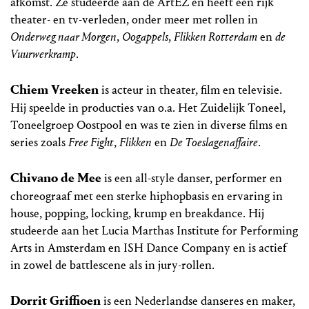
afkomst. Ze studeerde aan de ArtEZ en heeft een rijk
theater- en tv-verleden, onder meer met rollen in
Onderweg naar Morgen
,
Oogappels
,
Flikken Rotterdam
en
de
Vuurwerkramp
.
Chiem Vreeken
is acteur in theater, film en televisie.
Hij speelde in producties van o.a. Het Zuidelijk Toneel,
Toneelgroep Oostpool en was te zien in diverse films en
series zoals
Free Fight
,
Flikken
en
De Toeslagenaffaire
.
Chivano de Mee
is een all-style danser, performer en
choreograaf met een sterke hiphop­basis en ervaring in
house, popping, locking, krump en breakdance. Hij
studeerde aan het Lucia Marthas Institute for Performing
Arts in Amsterdam en ISH Dance Company en is actief
in zowel de battle­scene als in jury-rollen.
Dorrit Griffioen
is een Nederlandse danseres en maker,