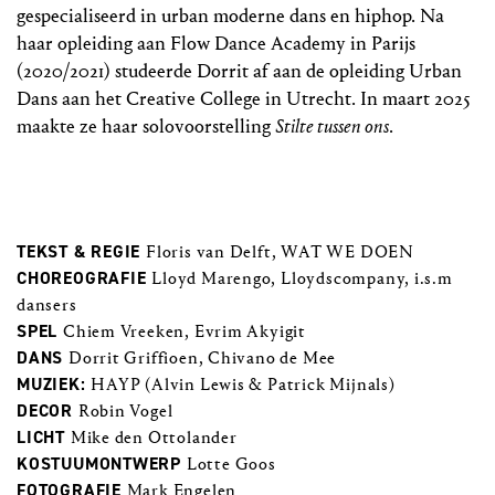
gespecialiseerd in urban moderne dans en hiphop. Na
haar opleiding aan Flow Dance Academy in Parijs
(2020/2021) studeerde Dorrit af aan de opleiding Urban
Dans aan het Creative College in Utrecht. In maart 2025
maakte ze haar solovoorstelling
Stilte tussen ons
.
TEKST & REGIE
Floris van Delft, WAT WE DOEN
CHOREOGRAFIE
Lloyd Marengo, Lloydscompany, i.s.m
dansers
SPEL
Chiem Vreeken, Evrim Akyigit
DANS
Dorrit Griffioen, Chivano de Mee
MUZIEK:
HAYP (Alvin Lewis & Patrick Mijnals)
DECOR
Robin Vogel
LICHT
Mike den Ottolander
KOSTUUMONTWERP
Lotte Goos
FOTOGRAFIE
Mark Engelen