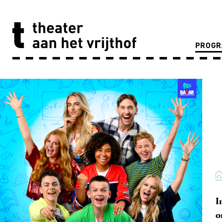
PROG
I
o