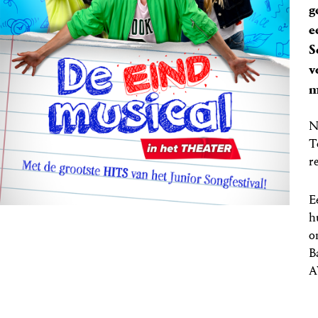
g
e
S
v
m
N
T
r
E
h
o
B
A