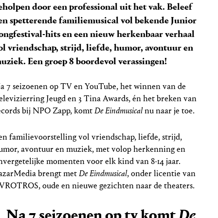
eholpen door een professional uit het vak. Beleef
en spetterende familiemusical vol bekende Junior
ongfestival-hits en een nieuw herkenbaar verhaal
ol vriendschap, strijd, liefde, humor, avontuur en
uziek. Een groep 8 boordevol verassingen!
a 7 seizoenen op TV en YouTube, het winnen van de
elevizierring Jeugd en 3 Tina Awards, én het breken van
ecords bij NPO Zapp, komt
De Eindmusical
nu naar je toe.
en familievoorstelling vol vriendschap, liefde, strijd,
umor, avontuur en muziek, met volop herkenning en
nvergetelijke momenten voor elk kind van 8-14 jaar.
azarMedia brengt met
De Eindmusical
, onder licentie van
VROTROS, oude en nieuwe gezichten naar de theaters.
Na 7 seizoenen op tv komt
De