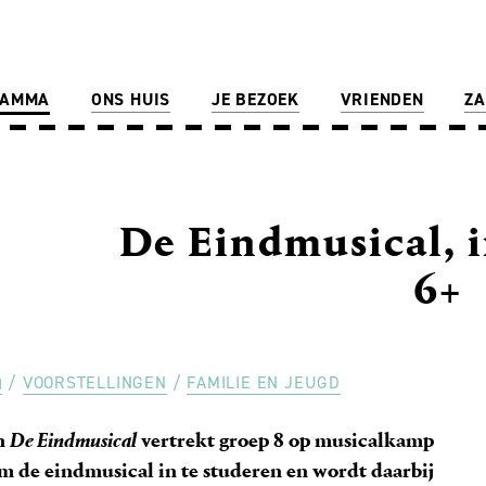
RAMMA
ONS HUIS
JE BEZOEK
VRIENDEN
ZA
De Eindmusical, i
6+
VOORSTELLINGEN
FAMILIE EN JEUGD
n
De Eindmusical
vertrekt groep 8 op musicalkamp
m de eindmusical in te studeren en wordt daarbij