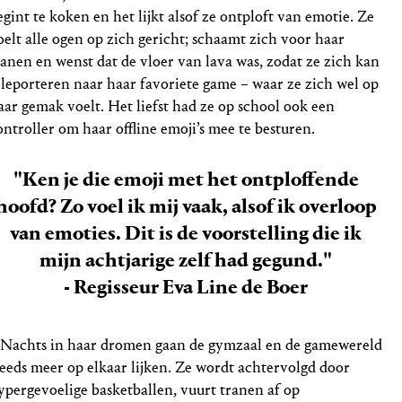
egint te koken en het lijkt alsof ze ontploft van emotie. Ze
oelt alle ogen op zich gericht; schaamt zich voor haar
ranen en wenst dat de vloer van lava was, zodat ze zich kan
eleporteren naar haar favoriete game – waar ze zich wel op
aar gemak voelt. Het liefst had ze op school ook een
ontroller om haar offline emoji’s mee te besturen.
"Ken je die emoji met het ontploffende
hoofd? Zo voel ik mij vaak, alsof ik overloop
van emoties. Dit is de voorstelling die ik
mijn achtjarige zelf had gegund."
- Regisseur Eva Line de Boer
s Nachts in haar dromen gaan de gymzaal en de gamewereld
teeds meer op elkaar lijken. Ze wordt achtervolgd door
ypergevoelige basketballen, vuurt tranen af op