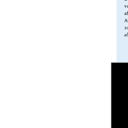
v
a
A
2
al