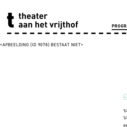
PROG
<AFBEELDING (ID 9078) BESTAAT NIET>
V
V
e