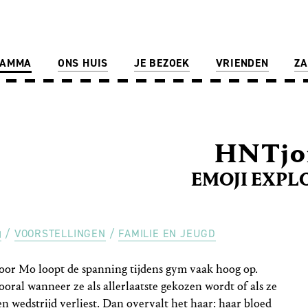
RAMMA
ONS HUIS
JE BEZOEK
VRIENDEN
ZA
HNTjo
EMOJI EXPLO
VOORSTELLINGEN
FAMILIE EN JEUGD
oor Mo loopt de spanning tijdens gym vaak hoog op.
ooral wanneer ze als allerlaatste gekozen wordt of als ze
en wedstrijd verliest. Dan overvalt het haar: haar bloed