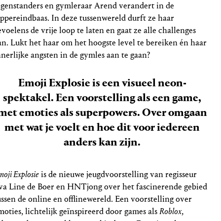
egenstanders en gymleraar Arend verandert in de
ppereindbaas. In deze tussenwereld durft ze haar
evoelens de vrije loop te laten en gaat ze alle challenges
an. Lukt het haar om het hoogste level te bereiken én haar
nnerlijke angsten in de gymles aan te gaan?
Emoji Explosie is een visueel neon-
spektakel. Een voorstelling als een game,
met emoties als superpowers. Over omgaan
met wat je voelt en hoe dit voor iedereen
anders kan zijn.
moji Explosie
is de nieuwe jeugdvoorstelling van regisseur
va Line de Boer en HNTjong over het fascinerende gebied
ussen de online en offlinewereld. Een voorstelling over
moties, lichtelijk geïnspireerd door games als
Roblox
,