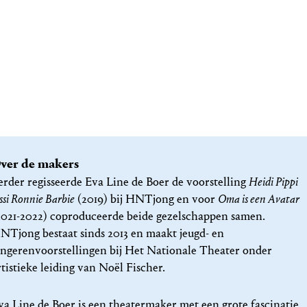
ver de makers
erder regisseerde Eva Line de Boer de voorstelling
Heidi Pippi
issi Ronnie Barbie
(2019) bij HNTjong en voor
Oma is een Avatar
2021-2022) coproduceerde beide gezelschappen samen.
NTjong bestaat sinds 2013 en maakt jeugd- en
ongerenvoorstellingen bij Het Nationale Theater onder
rtistieke leiding van Noël Fischer.
va Line de Boer is een theatermaker met een grote fascinatie