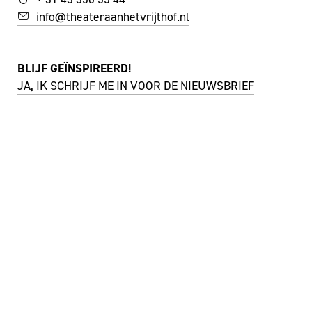
info@theateraanhetvrijthof.nl
BLIJF GEÏNSPIREERD!
JA, IK SCHRIJF ME IN VOOR DE NIEUWSBRIEF
FACEBOOK
I
NSTAGRAM
YOUTUBE
©
THEATER AAN HET VRIJTHOF
|
WEBSITE:
ZUIDERLICHT
PRIVACY & COOKIES