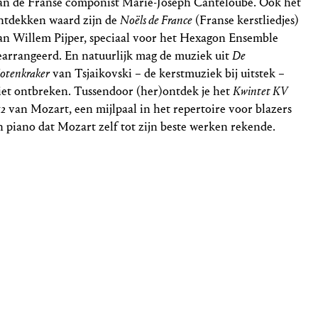
an de Franse componist Marie-Joseph Canteloube. Ook het
ntdekken waard zijn de
Noëls de France
(Franse kerstliedjes)
an Willem Pijper, speciaal voor het Hexagon Ensemble
earrangeerd. En natuurlijk mag de muziek uit
De
otenkraker
van Tsjaikovski – de kerstmuziek bij uitstek –
iet ontbreken. Tussendoor (her)ontdek je het
Kwintet KV
52
van Mozart, een mijlpaal in het repertoire voor blazers
n piano dat Mozart zelf tot zijn beste werken rekende.