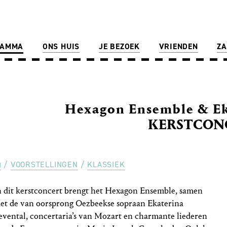
RAMMA
ONS HUIS
JE BEZOEK
VRIENDEN
ZA
Hexagon Ensemble & Ek
KERSTCON
VOORSTELLINGEN
KLASSIEK
n dit kerstconcert brengt het Hexagon Ensemble, samen
et de van oorsprong Oezbeekse sopraan Ekaterina
evental, concertaria’s van Mozart en charmante liederen