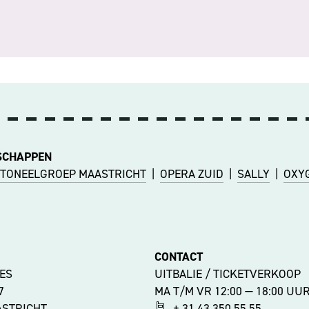
SCHAPPEN
TONEELGROEP MAASTRICHT
|
OPERA ZUID
|
SALLY
|
OXY
CONTACT
ES
UITBALIE / TICKETVERKOOP
47
MA T/M VR 12:00 — 18:00 UU
ASTRICHT
+ 31 43 350 55 55