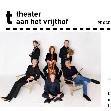
PROG
I
m
L