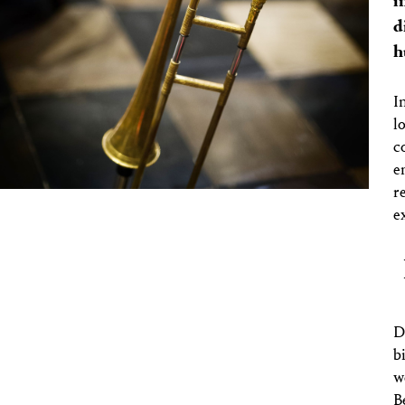
i
d
h
I
l
c
e
r
e
D
b
w
B