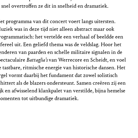
l snel overtroffen ze dit in snelheid en dramatiek.
et programma van dit concert voert langs uitersten.
uziek was in deze tijd niet alleen abstract maar ook
rogrammatisch: het vertelde een verhaal of beeldde een
afereel uit. Een geliefd thema was de veldslag. Hoor het
enderen van paarden en schelle militaire signalen in de
pectaculaire
Battaglia’s
van Werrecore en Scheidt, en voel
e tastbare, ritmische energie van historische dansen. Het
rgel vormt daarbij het fundament dat zowel solistisch
chittert als de blazers ondersteunt. Samen creëren zij een
ijk en afwisselend klankpalet van verstilde, bijna hemelse
omenten tot uitbundige dramatiek.