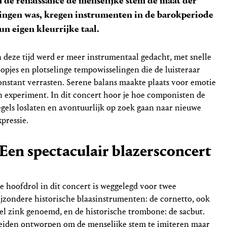
n de renaissance de menselijke stem de maat der
ingen was, kregen instrumenten in de barokperiode
un eigen kleurrijke taal.
n deze tijd werd er meer instrumentaal gedacht, met snelle
oopjes en plotselinge tempowisselingen die de luisteraar
onstant verrasten. Serene balans maakte plaats voor emotie
n experiment. In dit concert hoor je hoe componisten de
egels loslaten en avontuurlijk op zoek gaan naar nieuwe
xpressie.
Een spectaculair blazersconcert
e hoofdrol in dit concert is weggelegd voor twee
ijzondere historische blaasinstrumenten: de cornetto, ook
el zink genoemd, en de historische trombone: de sacbut.
eiden ontworpen om de menselijke stem te imiteren maar