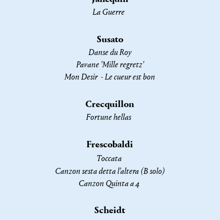
La Guerre
Susato
Danse du Roy
Pavane 'Mille regretz'​​​
Mon Desir - Le cueur est bon
Crecquillon
Fortune hellas
Frescobaldi
Toccata
Canzon sesta detta l'altera (B solo)
Canzon Quinta a 4
Scheidt