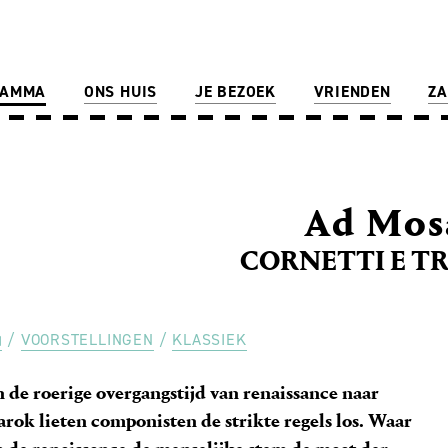
RAMMA
ONS HUIS
JE BEZOEK
VRIENDEN
ZA
Ad Mo
CORNETTI E T
VOORSTELLINGEN
KLASSIEK
n de roerige overgangstijd van renaissance naar
arok lieten componisten de strikte regels los. Waar