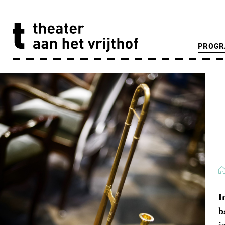
PROG
I
b