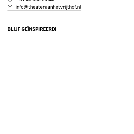
info@theateraanhetvrijthof.nl
BLIJF GEÏNSPIREERD!
JA, IK SCHRIJF ME IN VOOR DE NIEUWSBRIEF
FACEBOOK
I
NSTAGRAM
YOUTUBE
©
THEATER AAN HET VRIJTHOF
|
WEBSITE:
ZUIDERLICHT
PRIVACY & COOKIES