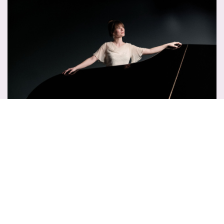
ZA 17 APR 2027
20:00
MEER
Philzuid
RACHMANINOVS TWEEDE
PIANOCONCERT