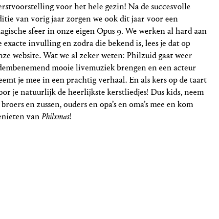
erstvoorstelling voor het hele gezin! Na de succesvolle
ditie van vorig jaar zorgen we ook dit jaar voor een
agische sfeer in onze eigen Opus 9. We werken al hard aan
e exacte invulling en zodra die bekend is, lees je dat op
nze website. Wat we al zeker weten: Philzuid gaat weer
dembenemend mooie livemuziek brengen en een acteur
eemt je mee in een prachtig verhaal. En als kers op de taart
oor je natuurlijk de heerlijkste kerstliedjes! Dus kids, neem
e broers en zussen, ouders en opa’s en oma’s mee en kom
enieten van
Philxmas
!