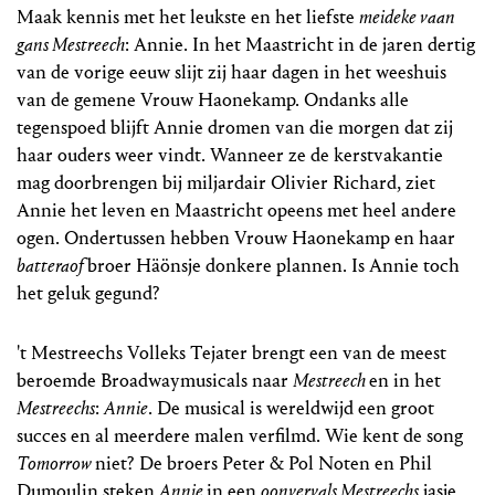
Maak kennis met het leukste en het liefste
meideke vaan
gans Mestreech
: Annie. In het Maastricht in de jaren dertig
van de vorige eeuw slijt zij haar dagen in het weeshuis
van de gemene Vrouw Haonekamp. Ondanks alle
tegenspoed blijft Annie dromen van die morgen dat zij
haar ouders weer vindt. Wanneer ze de kerstvakantie
mag doorbrengen bij miljardair Olivier Richard, ziet
Annie het leven en Maastricht opeens met heel andere
ogen. Ondertussen hebben Vrouw Haonekamp en haar
batteraof
broer Häönsje donkere plannen. Is Annie toch
het geluk gegund?
't Mestreechs Volleks Tejater brengt een van de meest
beroemde Broadwaymusicals naar
Mestreech
en in het
Mestreechs
:
Annie
. De musical is wereldwijd een groot
succes en al meerdere malen verfilmd. Wie kent de song
Tomorrow
niet? De broers Peter & Pol Noten en Phil
Dumoulin steken
Annie
in een
oonvervals Mestreechs
jasje.