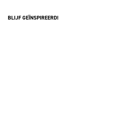
BLIJF GEÏNSPIREERD!
JA, IK SCHRIJF ME IN VOOR DE NIEUWSBRIEF
FACEBOOK
I
NSTAGRAM
YOUTUBE
©
THEATER AAN HET VRIJTHOF
|
WEBSITE:
ZUIDERLICHT
PRIVACY & COOKIES