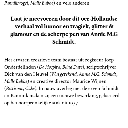
Paradijsvogel
,
Malle Babbe
) en vele anderen.
Laat je meevoeren door dit oer-Hollandse
verhaal vol humor en tragiek, glitter &
glamour en de scherpe pen van Annie M.G
Schmidt.
Het ervaren creatieve team bestaat uit regisseur Joep
Onderdelinden (
De Hospita
,
Blind Date
), scriptschrijver
Dick van den Heuvel (
Was getekend
,
Annie M.G. Schmidt
,
Malle Babbe
) en creative director Maurice Wijnen
(
Petticoat
,
Ciske
). In nauw overleg met de erven Schmidt
en Bannink maken zij een nieuwe bewerking, gebaseerd
op het oorspronkelijke stuk uit 1977.