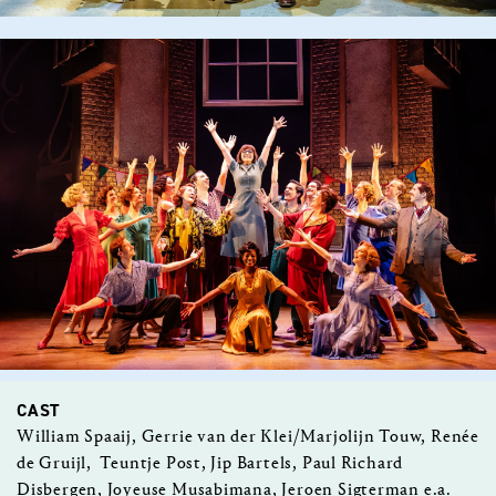
CAST
William Spaaij, Gerrie van der Klei/Marjolijn Touw, Renée
de Gruijl, Teuntje Post, Jip Bartels, Paul Richard
Disbergen, Joyeuse Musabimana, Jeroen Sigterman e.a.