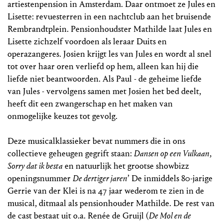
artiestenpension in Amsterdam. Daar ontmoet ze Jules en
Lisette: revuesterren in een nachtclub aan het bruisende
Rembrandtplein. Pensionhoudster Mathilde laat Jules en
Lisette zichzelf voordoen als leraar Duits en
operazangeres. Josien krijgt les van Jules en wordt al snel
tot over haar oren verliefd op hem, alleen kan hij die
liefde niet beantwoorden. Als Paul - de geheime liefde
van Jules - vervolgens samen met Josien het bed deelt,
heeft dit een zwangerschap en het maken van
onmogelijke keuzes tot gevolg.
Deze musicalklassieker bevat nummers die in ons
collectieve geheugen gegrift staan:
Dansen op een Vulkaan
,
Sorry dat ik besta
en natuurlijk het grootse showbizz
openingsnummer
De dertiger jaren
’ De inmiddels 80-jarige
Gerrie van der Klei is na 47 jaar wederom te zien in de
musical, ditmaal als pensionhouder Mathilde. De rest van
de cast bestaat uit o.a. Renée de Gruijl (
De Mol en de