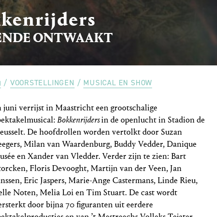
kenrijders
ENDE ONTWAAKT
VOORSTELLINGEN
MUSICAL EN SHOW
n juni verrijst in Maastricht een grootschalige
pektakelmusical:
Bokkenrijders
in de openlucht in Stadion de
eusselt. De hoofdrollen worden vertolkt door Suzan
eegers, Milan van Waardenburg, Buddy Vedder, Danique
usée en Xander van Vledder. Verder zijn te zien: Bart
torcken, Floris Devooght, Martijn van der Veen, Jan
anssen, Eric Jaspers, Marie-Ange Castermans, Linde Rieu,
elle Noten, Melia Loi en Tim Stuart. De cast wordt
ersterkt door bijna 70 figuranten uit eerdere
pektakelproducties en van ’t Mestreechs Volleks Tejater.