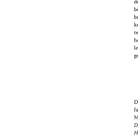
d
b
b
k
t
h
l
g
D
f
M
D
H