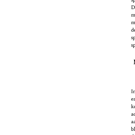
D
m
m
d
s
s
I
e
k
a
a
b