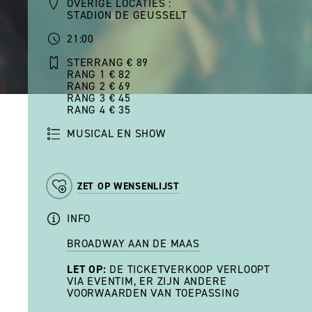
OVERIGE LOCATIES :
STADION DE GEUSSELT
21:00
STERRANG € 89
RANG 1 € 82
RANG 2 € 69
RANG 3 € 45
RANG 4 € 35
MUSICAL EN SHOW
ZET OP WENSENLIJST
INFO
BROADWAY AAN DE MAAS
LET OP:
DE TICKETVERKOOP VERLOOPT
VIA EVENTIM, ER ZIJN ANDERE
VOORWAARDEN VAN TOEPASSING