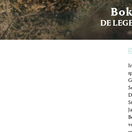
Bok
DE LEG
I
s
G
S
D
S
J
B
v
s