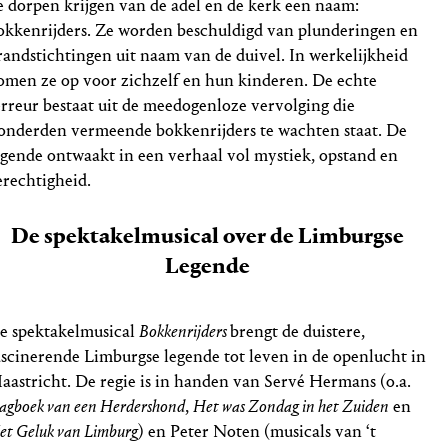
e dorpen krijgen van de adel en de kerk een naam:
okkenrijders. Ze worden beschuldigd van plunderingen en
randstichtingen uit naam van de duivel. In werkelijkheid
omen ze op voor zichzelf en hun kinderen. De echte
erreur bestaat uit de meedogenloze vervolging die
onderden vermeende bokkenrijders te wachten staat. De
egende ontwaakt in een verhaal vol mystiek, opstand en
erechtigheid.
De spektakelmusical over de Limburgse
Legende
e spektakelmusical
Bokkenrijders
brengt de duistere,
ascinerende Limburgse legende tot leven in de openlucht in
aastricht. De regie is in handen van Servé Hermans (o.a.
agboek van een Herdershond
,
Het was Zondag in het Zuiden
en
et Geluk van Limburg
) en Peter Noten (musicals van ‘t