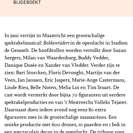
BIJGEBOEKT
In juni verrijst in Maastricht een grootschalige
spektakelmusical:
Bokkenrijders
in de openlucht in Stadion
de Geusselt. De hoofdrollen worden vertolkt door Suzan
Seegers, Milan van Waardenburg, Buddy Vedder,
Danique Dusée en Xander van Vledder. Verder zijn te
zien: Bart Storcken, Floris Devooght, Martijn van der
Veen, Jan Janssen, Eric Jaspers, Marie-Ange Castermans,
Linde Rieu, Belle Noten, Melia Loi en Tim Stuart. De
cast wordt versterkt door bijna 70 figuranten uit eerdere
spektakelproducties en van ’t Mestreechs Volleks Tejater.
Daarnaast doen iedere avond nog eens 80 extra
figuranten mee in de grootschalige massascènes. Een
unieke productie met 600 drones, 10 paarden en 1 bok in
een spectaculair decor in de openlucht. De tribune voor