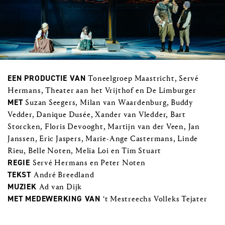
EEN PRODUCTIE VAN
Toneelgroep Maastricht, Servé
Hermans, Theater aan het Vrijthof en De Limburger
MET
Suzan Seegers, Milan van Waardenburg, Buddy
Vedder, Danique Dusée, Xander van Vledder, Bart
Storcken, Floris Devooght, Martijn van der Veen, Jan
Janssen, Eric Jaspers, Marie-Ange Castermans, Linde
Rieu, Belle Noten, Melia Loi en Tim Stuart
REGIE
Servé Hermans en Peter Noten
TEKST
André Breedland
MUZIEK
Ad van Dijk
MET MEDEWERKING VAN
‘t Mestreechs Volleks Tejater
FOTOGRAFIE
Bjorn Frins, Marcel van Hoorn