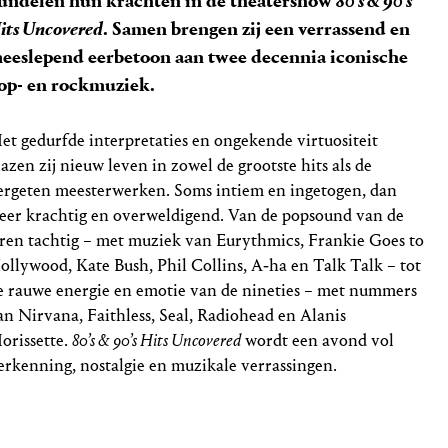
undelen hun krachten in de theatershow
80’s & 90’s
its Uncovered
. Samen brengen zij een verrassend en
eeslepend eerbetoon aan twee decennia iconische
op- en rockmuziek.
et gedurfde interpretaties en ongekende virtuositeit
lazen zij nieuw leven in zowel de grootste hits als de
ergeten meesterwerken. Soms intiem en ingetogen, dan
eer krachtig en overweldigend. Van de popsound van de
aren tachtig – met muziek van Eurythmics, Frankie Goes to
ollywood, Kate Bush, Phil Collins, A‑ha en Talk Talk – tot
e rauwe energie en emotie van de nineties – met nummers
an Nirvana, Faithless, Seal, Radiohead en Alanis
orissette.
80’s & 90’s Hits Uncovered
wordt een avond vol
erkenning, nostalgie en muzikale verrassingen.