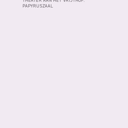
THEATER AAN HET VRIJTHOF:
PAPYRUSZAAL