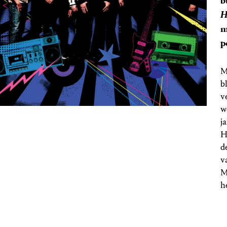
b
H
m
p
M
b
v
w
j
H
d
v
M
h