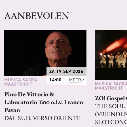
AANBEVOLEN
ZA 19 SEP 2026
MUSICA SACRA
14:00
MEER
MUSICA SACR
MAASTRICHT
MAASTRICHT
Pino De Vittorio &
ZO! Gospel 
Laboratorio '600 o.l.v. Franco
THE SOUL 
Pavan
(VRIENDEN
DAL SUD, VERSO ORIENTE
SLOTCONC