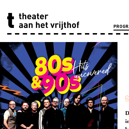
PROG
D
i