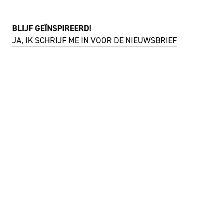
BLIJF GEÏNSPIREERD!
JA, IK SCHRIJF ME IN VOOR DE NIEUWSBRIEF
FACEBOOK
I
NSTAGRAM
YOUTUBE
©
THEATER AAN HET VRIJTHOF
|
WEBSITE:
ZUIDERLICHT
PRIVACY & COOKIES