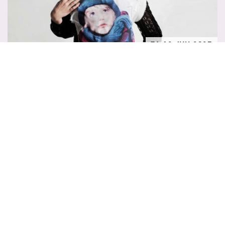
ZA 12 JUN 2027
15:00
MEER
Toneelgroep Maastricht & Zout Speelt
TUSSEN HIER EN ALTIJD