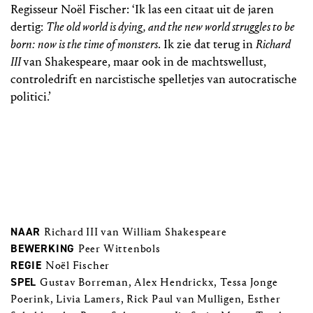
Regisseur Noël Fischer: ‘Ik las een citaat uit de jaren
dertig:
The old world is dying, and the new world struggles to be
born:
now is the time of monsters
. Ik zie dat terug in
Richard
III
van Shakespeare, maar ook in de machtswellust,
controledrift en narcistische spelletjes van autocratische
politici.’
NAAR
Richard III van William Shakespeare
BEWERKING
Peer Wittenbols
REGIE
Noël Fischer
SPEL
Gustav Borreman, Alex Hendrickx, Tessa Jonge
Poerink, Livia Lamers, Rick Paul van Mulligen, Esther