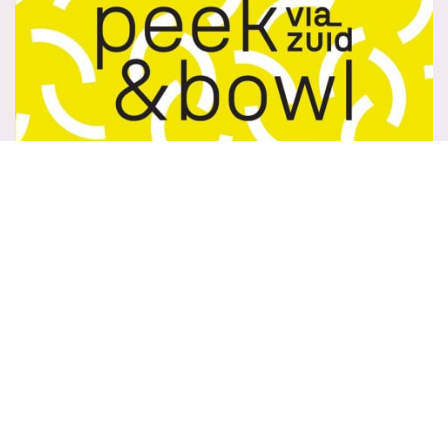
WO 28 APR 2027
18:30
MEER
Via Zuid
PEEK & BOWL