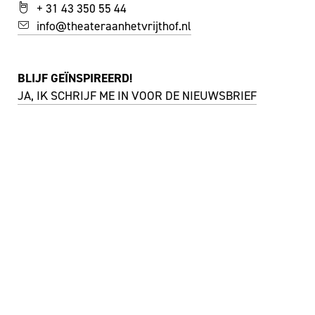
+ 31 43 350 55 44
info@theateraanhetvrijthof.nl
BLIJF GEÏNSPIREERD!
JA, IK SCHRIJF ME IN VOOR DE NIEUWSBRIEF
FACEBOOK
I
NSTAGRAM
YOUTUBE
©
THEATER AAN HET VRIJTHOF
|
WEBSITE:
ZUIDERLICHT
PRIVACY & COOKIES