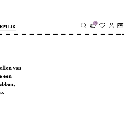
0
KELIJK
tellen van
je een
hebben,
e.