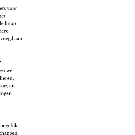
kets voor
het
 de knop
dere
evoegd aan
?
ren we
lieren,
aar, en
tingen
mogelijk
schappen