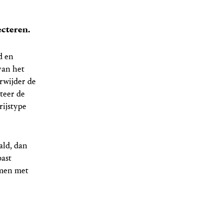
ecteren.
d en
van het
erwijder de
cteer de
rijstype
ald, dan
past
men met