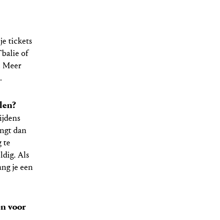
je tickets
balie of
r. Meer
l
.
len?
ijdens
angt dan
 te
ldig. Als
ang je een
en voor