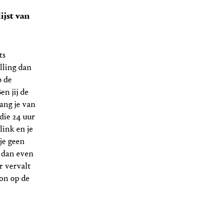
ijst van
ts
lling dan
p de
en jij de
ang je van
die 24 uur
link en je
 je geen
s dan even
r vervalt
oon op de