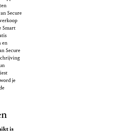
ten
van Secure
rverkoop
re Smart
atis
n en
van Secure
chrijving
hun
iest
word je
 de
en
ikt is