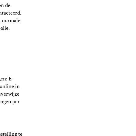
en de
ntacteerd.
e normale
alie.
en: E-
 online in
leverwijze
vangen per
stelling te