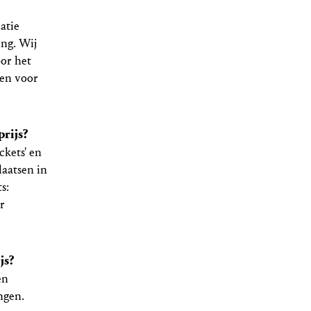
catie
ing. Wij
oor het
 en voor
prijs?
ckets' en
laatsen in
s:
r
js?
en
ingen.