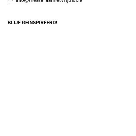
info@theateraanhetvrijthof.nl
BLIJF GEÏNSPIREERD!
JA, IK SCHRIJF ME IN VOOR DE NIEUWSBRIEF
FACEBOOK
I
NSTAGRAM
YOUTUBE
©
THEATER AAN HET VRIJTHOF
|
WEBSITE:
ZUIDERLICHT
PRIVACY & COOKIES