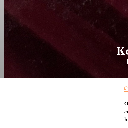
K
O
e
h