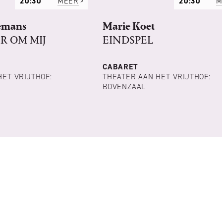
20:30
MEER
20:30
M
emans
Marie Koet
R OM MIJ
EINDSPEL
CABARET
HET VRIJTHOF:
THEATER AAN HET VRIJTHOF:
BOVENZAAL