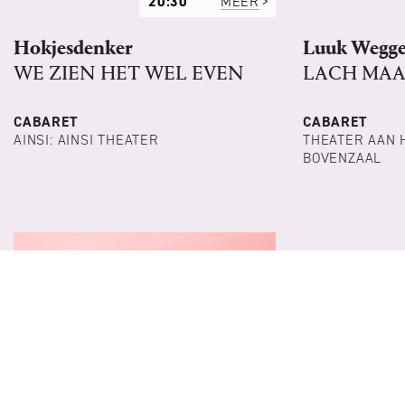
20:30
MEER
Hokjesdenker
Luuk Wegg
WE ZIEN HET WEL EVEN
LACH MAA
CABARET
CABARET
AINSI: AINSI THEATER
THEATER AAN 
BOVENZAAL
DI 1 JUN 2027
20:30
MEER