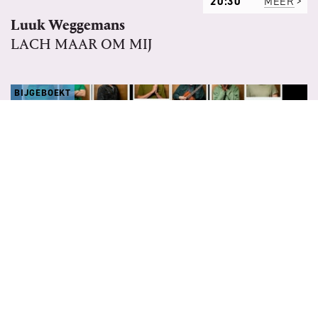
20:30
MEER
Luuk Weggemans
LACH MAAR OM MIJ
BIJGEBOEKT
DI 6 APR 2027
20:30
MEER
Knock Out Comedy Crew