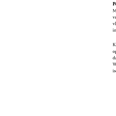
P
M
v
v
i
K
o
d
W
i