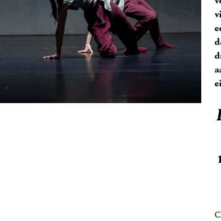
v
v
e
d
d
a
e
C