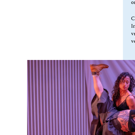
o
C
I
v
v