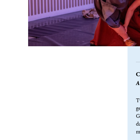
C
A
T
g
G
d
m