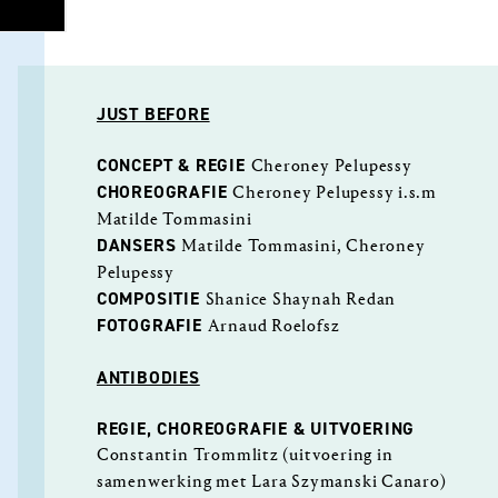
JUST BEFORE
CONCEPT & REGIE
Cheroney Pelupessy
CHOREOGRAFIE
Cheroney Pelupessy i.s.m
Matilde Tommasini
DANSERS
Matilde Tommasini, Cheroney
Pelupessy
COMPOSITIE
Shanice Shaynah Redan
FOTOGRAFIE
Arnaud Roelofsz
ANTIBODIES
REGIE, CHOREOGRAFIE & UITVOERING
Constantin Trommlitz (uitvoering
in
samenwerking met Lara Szymanski Canaro)