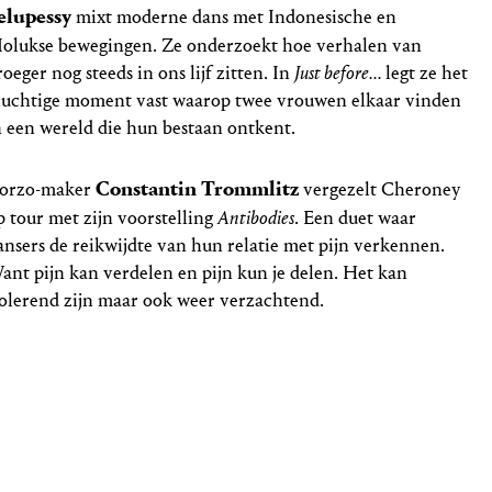
elupessy
mixt moderne dans met Indonesische en
olukse bewegingen. Ze onderzoekt hoe verhalen van
roeger nog steeds in ons lijf zitten. In
Just before...
legt ze het
luchtige moment vast waarop twee vrouwen elkaar vinden
n een wereld die hun bestaan ontkent.
Constantin Trommlitz
orzo-maker
vergezelt Cheroney
p tour met zijn voorstelling
Antibodies
. Een duet waar
ansers de reikwijdte van hun relatie met pijn verkennen.
ant pijn kan verdelen en pijn kun je delen. Het kan
solerend zijn maar ook weer verzachtend.