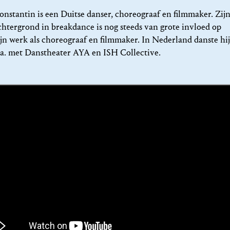
onstantin is een Duitse danser, choreograaf en filmmaker. Zij
chtergrond in breakdance is nog steeds van grote invloed op
ijn werk als choreograaf en filmmaker. In Nederland danste hi
.a. met Danstheater AYA en ISH Collective.