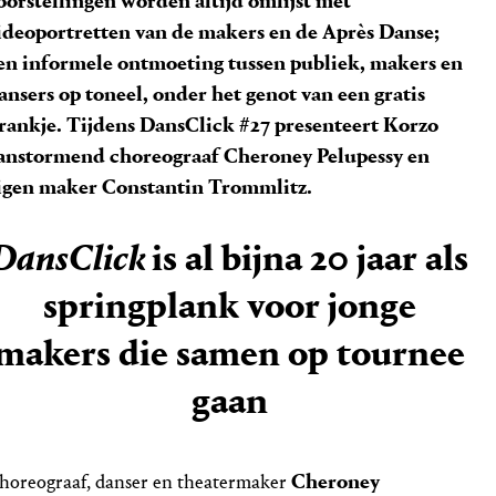
oorstellingen worden altijd omlijst met
ideoportretten van de makers en de Après Danse;
en informele ontmoeting tussen publiek, makers en
ansers op toneel, onder het genot van een gratis
rankje. Tijdens DansClick #27 presenteert Korzo
anstormend choreograaf Cheroney Pelupessy en
igen maker Constantin Trommlitz.
DansClick
is al bijna 20 jaar als
springplank voor jonge
makers die samen op tournee
gaan
Cheroney
horeograaf, danser en theatermaker