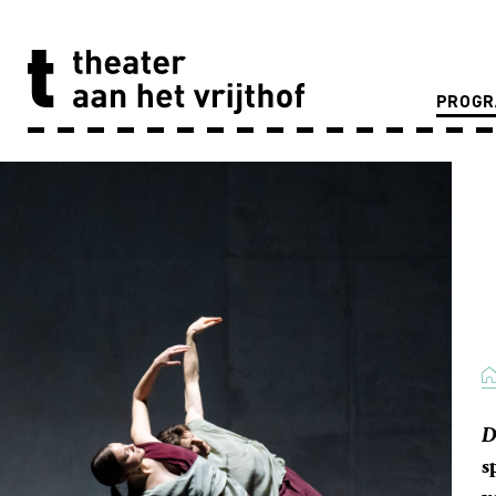
PROG
D
s