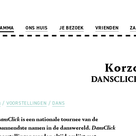
RAMMA
ONS HUIS
JE BEZOEK
VRIENDEN
ZA
Korz
DANSCLICK
VOORSTELLINGEN
DANS
ansClick
is een nationale tournee van de
pannendste namen in de danswereld.
DansClick