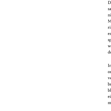
D
s
n
M
r
e
s
w
d
I
o
v
b
b
e
m