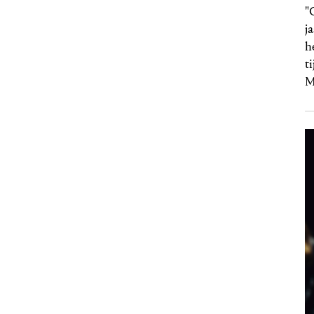
"
j
h
t
M