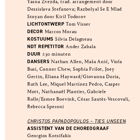
Yasna Zvezda, trad. arrangement door
Dessislava Stefanova; Razbolyal Se E Mlad
Stoyan door Kiril Todorov
LICHTONTWERP
Tom Visser
DECOR
Marcos Morau
KOSTUUMS
Silvia Delagneau
NDT REPETITOR
Ander Zabala
DUUR
±30 minuten
DANSERS
Nathan Allen, Maša Anić, Viola
Busi, Conner Chew, Sophia Frilot, Joey
Gertin, Eliana Hayward/Giovanna Doria,
Ruth Lee, Miquel Martínez Pedro, Casper
Mott, Nathanaël Plantier, Gabriele
Rolle/Esmee Boevink, César Sautès-Vescovali,
Rebecca Speroni
CHRISTOS PAPADOPOULOS – TIES UNSEEN
ASSISTENT VAN DE CHOREOGRAAF
Georgios Kotsifakis