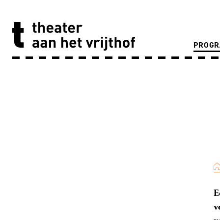
PROG
E
v