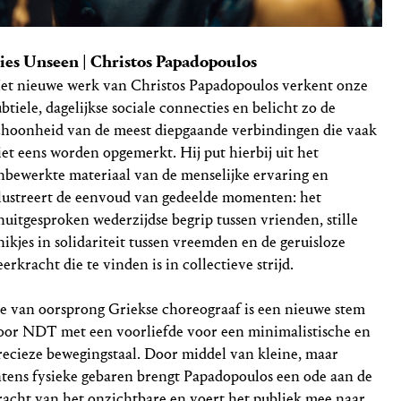
ies Unseen | Christos Papadopoulos
et nieuwe werk van Christos Papadopoulos verkent onze
ubtiele, dagelijkse sociale connecties en belicht zo de
choonheid van de meest diepgaande verbindingen die vaak
iet eens worden opgemerkt. Hij put hierbij uit het
nbewerkte materiaal van de menselijke ervaring en
llustreert de eenvoud van gedeelde momenten: het
nuitgesproken wederzijdse begrip tussen vrienden, stille
nikjes in solidariteit tussen vreemden en de geruisloze
eerkracht die te vinden is in collectieve strijd.
e van oorsprong Griekse choreograaf is een nieuwe stem
oor NDT met een voorliefde voor een minimalistische en
recieze bewegingstaal. Door middel van kleine, maar
ntens fysieke gebaren brengt Papadopoulos een ode aan de
racht van het onzichtbare en voert het publiek mee naar