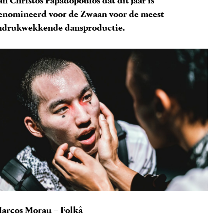
an Christos Papadopoulos dat dit jaar is
enomineerd voor de Zwaan voor de meest
ndrukwekkende dansproductie.
arcos Morau – Folkå