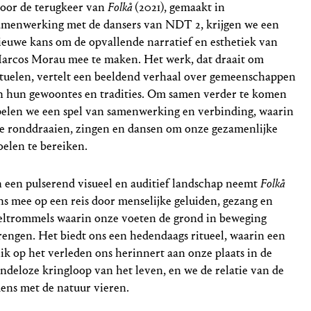
oor de terugkeer van
Folkå
(2021), gemaakt in
amenwerking met de dansers van NDT 2, krijgen we een
ieuwe kans om de opvallende narratief en esthetiek van
arcos Morau mee te maken. Het werk, dat draait om
ituelen, vertelt een beeldend verhaal over gemeenschappen
n hun gewoontes en tradities. Om samen verder te komen
pelen we een spel van samenwerking en verbinding, waarin
e ronddraaien, zingen en dansen om onze gezamenlijke
oelen te bereiken.
n een pulserend visueel en auditief landschap neemt
Folkå
ns mee op een reis door menselijke geluiden, gezang en
eltrommels waarin onze voeten de grond in beweging
rengen. Het biedt ons een hedendaags ritueel, waarin een
lik op het verleden ons herinnert aan onze plaats in de
indeloze kringloop van het leven, en we de relatie van de
ens met de natuur vieren.