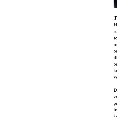
T
H
s
s
n
o
i
o
k
v
D
v
p
i
k