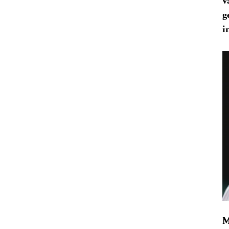
v
g
i
M