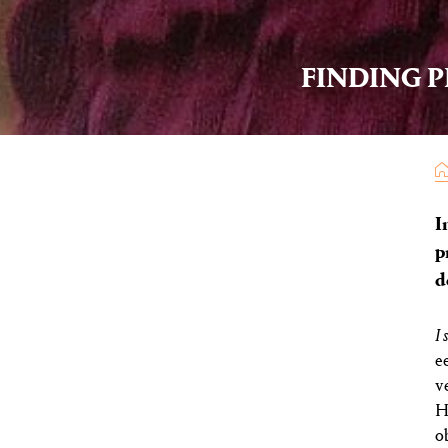
FINDING P
I
p
d
I 
e
v
H
o