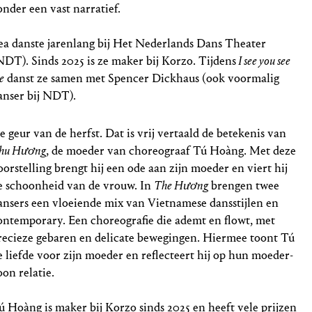
zonder een vast narratief.
ea danste jarenlang bij Het Nederlands Dans Theater
NDT). Sinds 2025 is ze maker bij Korzo. Tijdens
I see you see
e
danst ze samen met Spencer Dickhaus (ook voormalig
anser bij NDT).
e geur van de herfst. Dat is vrij vertaald de betekenis van
hu Hương
, de moeder van choreograaf Tú Hoàng. Met deze
oorstelling brengt hij een ode aan zijn moeder en viert hij
e schoonheid van de vrouw. In
The Hương
brengen twee
ansers een vloeiende mix van Vietnamese dansstijlen en
ontemporary. Een choreografie die ademt en flowt, met
recieze gebaren en delicate bewegingen. Hiermee toont Tú
e liefde voor zijn moeder en reflecteert hij op hun moeder-
oon relatie.
ú Hoàng is maker bij Korzo sinds 2025 en heeft vele prijzen