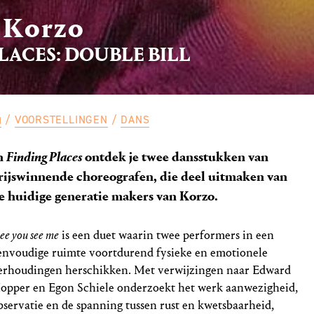
Korzo
LACES: DOUBLE BILL
VOORSTELLINGEN
DANS
n
Finding Places
ontdek je twee dansstukken van
rijswinnende choreografen, die deel uitmaken van
e huidige generatie makers van Korzo.
see you see me
is een duet waarin twee performers in een
envoudige ruimte voortdurend fysieke en emotionele
erhoudingen herschikken. Met verwijzingen naar Edward
opper en Egon Schiele onderzoekt het werk aanwezigheid,
bservatie en de spanning tussen rust en kwetsbaarheid,