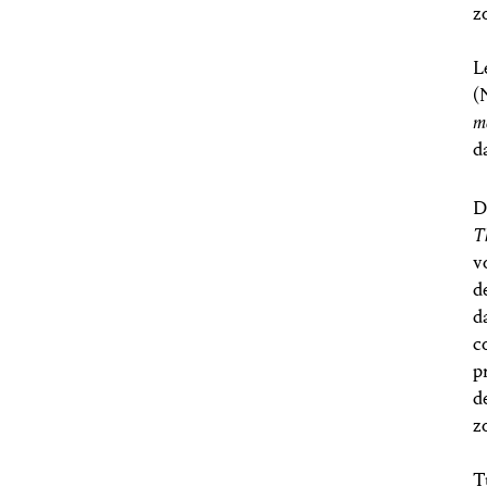
L
(
m
d
D
T
v
d
d
c
p
d
z
T