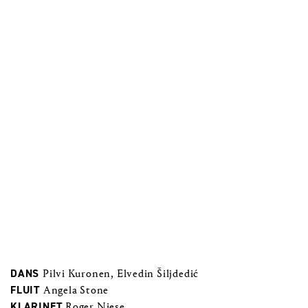
DANS
Pilvi Kuronen, Elvedin Šiljdedić
FLUIT
Angela Stone
KLARINET
Roger Niese