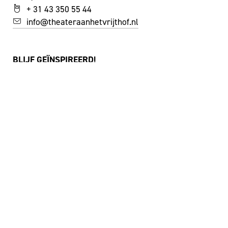
+ 31 43 350 55 44
info@theateraanhetvrijthof.nl
BLIJF GEÏNSPIREERD!
JA, IK SCHRIJF ME IN VOOR DE NIEUWSBRIEF
FACEBOOK
I
NSTAGRAM
YOUTUBE
©
THEATER AAN HET VRIJTHOF
|
WEBSITE:
ZUIDERLICHT
PRIVACY & COOKIES