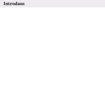
Introdans
SWAN LAKE
MA 4 JAN 2027
20:00
MEER
Ballet van de Staatsopera van Stara Zagora,
Bulgarije
DE NOTENKRAKER