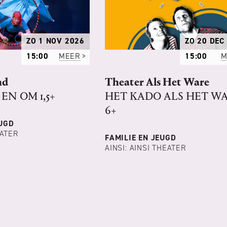
ZO 1 NOV 2026
ZO 20 DEC
15:00
MEER
15:00
M
nd
Theater Als Het Ware
EN OM 1,5+
HET KADO ALS HET W
6+
EUGD
ATER
FAMILIE EN JEUGD
AINSI: AINSI THEATER