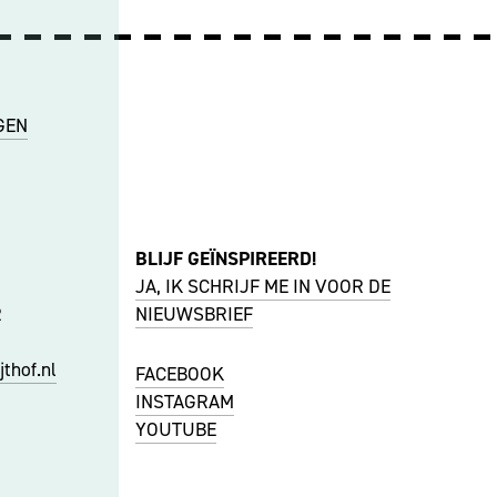
GEN
BLIJF GEÏNSPIREERD!
JA, IK SCHRIJF ME IN VOOR DE
R
NIEUWSBRIEF
thof.nl
FACEBOOK
I
NSTAGRAM
YOUTUBE