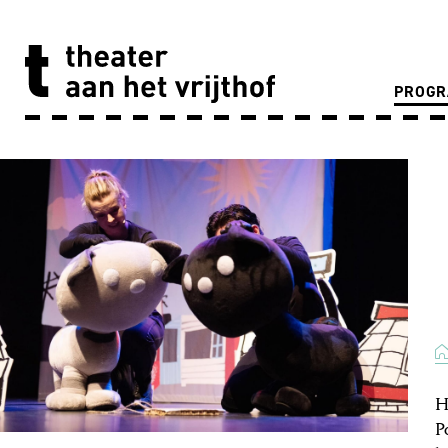
PROG
H
P