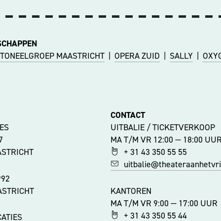
SCHAPPEN
TONEELGROEP MAASTRICHT
|
OPERA ZUID
|
SALLY
|
OXY
CONTACT
ES
UITBALIE / TICKETVERKOOP
47
MA T/M VR 12:00 — 18:00 UU
ASTRICHT
+ 31 43 350 55 55
uitbalie@theateraanhetvrij
992
ASTRICHT
KANTOREN
MA T/M VR 9:00 — 17:00 UUR
+ 31 43 350 55 44
ATIES