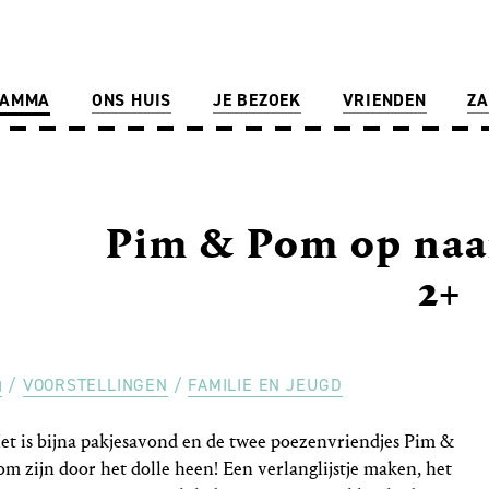
RAMMA
ONS HUIS
JE BEZOEK
VRIENDEN
ZA
Pim & Pom op naa
2+
VOORSTELLINGEN
FAMILIE EN JEUGD
et is bijna pakjesavond en de twee poezenvriendjes Pim &
om zijn door het dolle heen! Een verlanglijstje maken, het