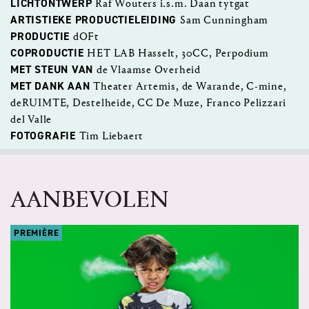
LICHTONTWERP
Raf Wouters i.s.m. Daan tytgat
ARTISTIEKE PRODUCTIELEIDING
Sam Cunningham
PRODUCTIE
dOFt
COPRODUCTIE
HET LAB Hasselt, 30CC, Perpodium
MET STEUN VAN
de Vlaamse Overheid
MET DANK AAN
Theater Artemis, de Warande, C-mine,
deRUIMTE, Destelheide, CC De Muze, Franco Pelizzari
del Valle
FOTOGRAFIE
Tim Liebaert
AANBEVOLEN
PREMIÈRE