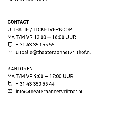
CONTACT
UITBALIE / TICKETVERKOOP
MA T/M VR 12:00 — 18:00 UUR
+ 31 43 350 55 55
uitbalie@theateraanhetvrijthof.nl
KANTOREN
MA T/M VR 9:00 — 17:00 UUR
+ 31 43 350 55 44
info@theateraanhetvrijthof.nl
BLIJF GEÏNSPIREERD!
JA, IK SCHRIJF ME IN VOOR DE NIEUWSBRIEF