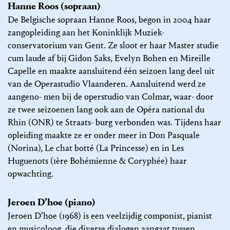
Hanne Roos (sopraan)
De Belgische sopraan Hanne Roos, begon in 2004 haar
zangopleiding aan het Koninklijk Muziek-
conservatorium van Gent. Ze sloot er haar Master studie
cum laude af bij Gidon Saks, Evelyn Bohen en Mireille
Capelle en maakte aansluitend één seizoen lang deel uit
van de Operastudio Vlaanderen. Aansluitend werd ze
aangeno- men bij de operstudio van Colmar, waar- door
ze twee seizoenen lang ook aan de Opéra national du
Rhin (ONR) te Straats- burg verbonden was. Tijdens haar
opleiding maakte ze er onder meer in Don Pasquale
(Norina), Le chat botté (La Princesse) en in Les
Huguenots (1ère Bohémienne & Coryphée) haar
opwachting.
Jeroen D’hoe (piano)
Jeroen D’hoe (1968) is een veelzijdig componist, pianist
en musicoloog, die diverse dialogen aangaat tussen