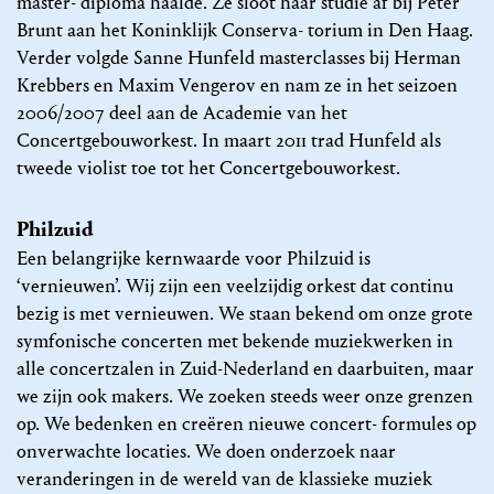
master- diploma haalde. Ze sloot haar studie af bij Peter
Brunt aan het Koninklijk Conserva- torium in Den Haag.
Verder volgde Sanne Hunfeld masterclasses bij Herman
Krebbers en Maxim Vengerov en nam ze in het seizoen
2006/2007 deel aan de Academie van het
Concertgebouworkest. In maart 2011 trad Hunfeld als
tweede violist toe tot het Concertgebouworkest.
Philzuid
Een belangrijke kernwaarde voor Philzuid is
‘vernieuwen’. Wij zijn een veelzijdig orkest dat continu
bezig is met vernieuwen. We staan bekend om onze grote
symfonische concerten met bekende muziekwerken in
alle concertzalen in Zuid-Nederland en daarbuiten, maar
we zijn ook makers. We zoeken steeds weer onze grenzen
op. We bedenken en creëren nieuwe concert- formules op
onverwachte locaties. We doen onderzoek naar
veranderingen in de wereld van de klassieke muziek