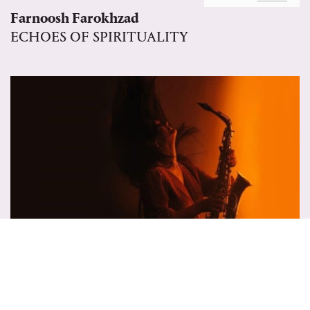
Farnoosh Farokhzad
ECHOES OF SPIRITUALITY
ZO 9 MEI 2027
11:30
MEER
Moving Concerts #4
DUO ARMONIA