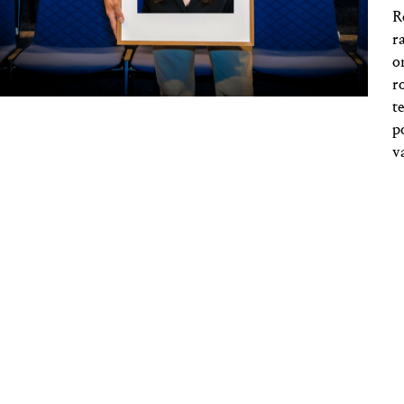
R
r
o
r
t
p
v