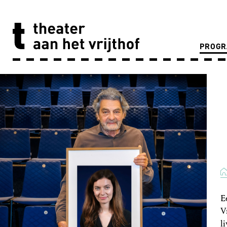
PROG
E
V
l