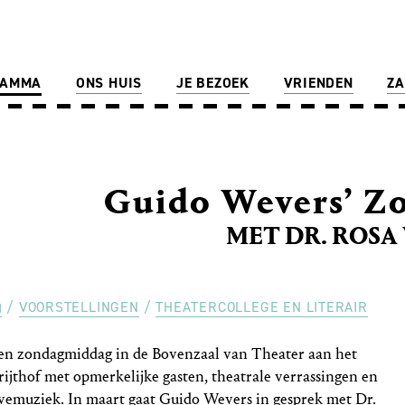
RAMMA
ONS HUIS
JE BEZOEK
VRIENDEN
ZA
Guido Wevers’ Z
MET DR. ROSA
VOORSTELLINGEN
THEATERCOLLEGE EN LITERAIR
en zondagmiddag in de Bovenzaal van Theater aan het
rijthof met opmerkelijke gasten, theatrale verrassingen en
ivemuziek. In maart gaat Guido Wevers in gesprek met Dr.