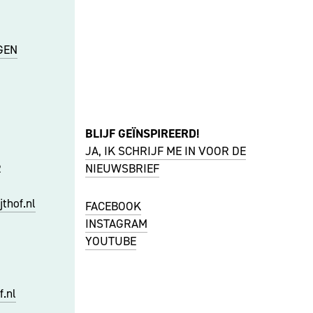
GEN
BLIJF GEÏNSPIREERD!
JA, IK SCHRIJF ME IN VOOR DE
R
NIEUWSBRIEF
thof.nl
FACEBOOK
I
NSTAGRAM
YOUTUBE
f.nl