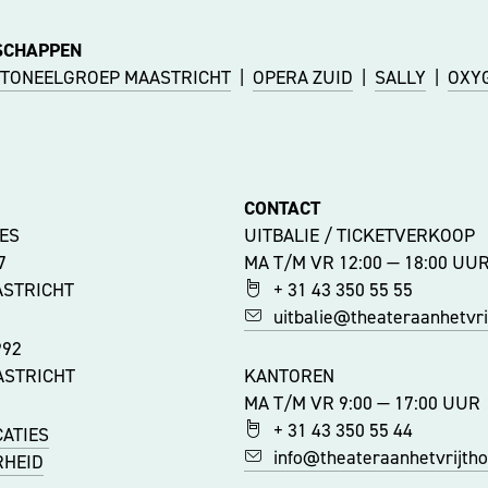
SCHAPPEN
TONEELGROEP MAASTRICHT
|
OPERA ZUID
|
SALLY
|
OXY
CONTACT
ES
UITBALIE / TICKETVERKOOP
47
MA T/M VR 12:00 — 18:00 UU
ASTRICHT
+ 31 43 350 55 55
uitbalie@theateraanhetvrij
992
ASTRICHT
KANTOREN
MA T/M VR 9:00 — 17:00 UUR
+ 31 43 350 55 44
ATIES
info@theateraanhetvrijtho
RHEID