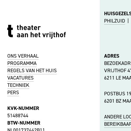
HUISGEZEL
PHILZUID
|
ONS VERHAAL
ADRES
PROGRAMMA
BEZOEKADR
REGELS VAN HET HUIS
VRIJTHOF 
VACATURES
6211 LE MA
TECHNIEK
PERS
POSTBUS 1
6201 BZ MA
KVK-NUMMER
51488744
ANDERE LOC
BTW-NUMMER
BEREIKBAA
NL001737442B11