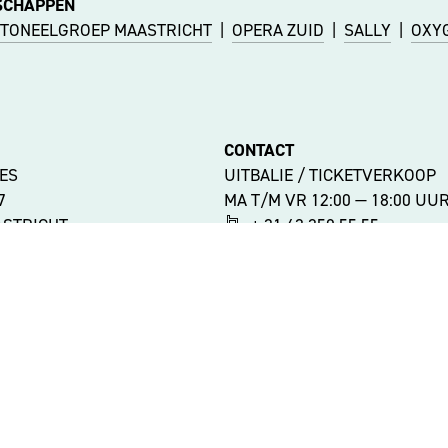
SCHAPPEN
TONEELGROEP MAASTRICHT
|
OPERA ZUID
|
SALLY
|
OXY
CONTACT
ES
UITBALIE / TICKETVERKOOP
47
MA T/M VR 12:00 — 18:00 UU
ASTRICHT
+ 31 43 350 55 55
uitbalie@theateraanhetvrij
992
ASTRICHT
KANTOREN
MA T/M VR 9:00 — 17:00 UUR
+ 31 43 350 55 44
ATIES
info@theateraanhetvrijtho
RHEID