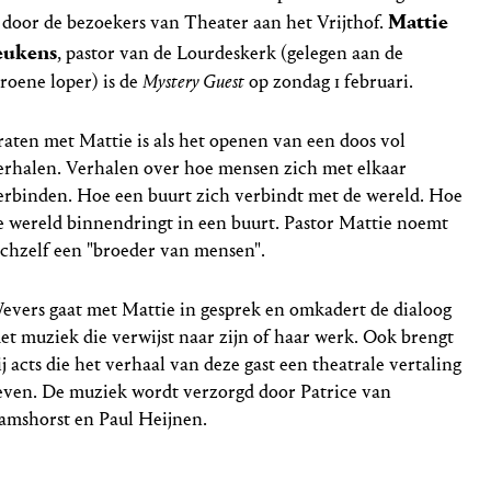
Mattie
s door de bezoekers van Theater aan het Vrijthof.
eukens
, pastor van de Lourdeskerk (gelegen aan de
roene loper) is de
Mystery Guest
op zondag 1 februari.
raten met Mattie is als het openen van een doos vol
erhalen. Verhalen over hoe mensen zich met elkaar
erbinden. Hoe een buurt zich verbindt met de wereld. Hoe
e wereld binnendringt in een buurt. Pastor Mattie noemt
ichzelf een "broeder van mensen".
evers gaat met Mattie in gesprek en omkadert de dialoog
et muziek die verwijst naar zijn of haar werk. Ook brengt
ij acts die het verhaal van deze gast een theatrale vertaling
even. De muziek wordt verzorgd door Patrice van
amshorst en Paul Heijnen.