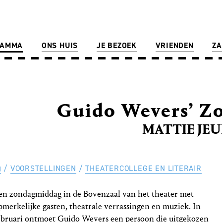
RAMMA
ONS HUIS
JE BEZOEK
VRIENDEN
ZA
Guido Wevers’ Z
MATTIE JE
VOORSTELLINGEN
THEATERCOLLEGE EN LITERAIR
en zondagmiddag in de Bovenzaal van het theater met
pmerkelijke gasten, theatrale verrassingen en muziek. In
ebruari ontmoet Guido Wevers een persoon die uitgekozen