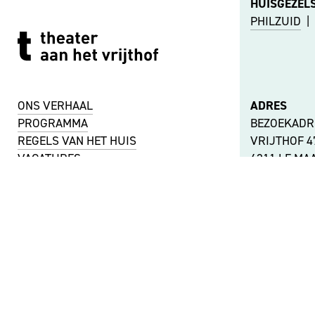
HUISGEZEL
PHILZUID
|
ONS VERHAAL
ADRES
PROGRAMMA
BEZOEKADR
REGELS VAN HET HUIS
VRIJTHOF 
VACATURES
6211 LE MA
TECHNIEK
PERS
POSTBUS 1
6201 BZ MA
KVK-NUMMER
51488744
ANDERE LOC
BTW-NUMMER
BEREIKBAA
NL001737442B11