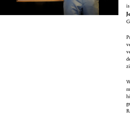
i
J
G
P
v
v
d
z
W
m
h
g
R