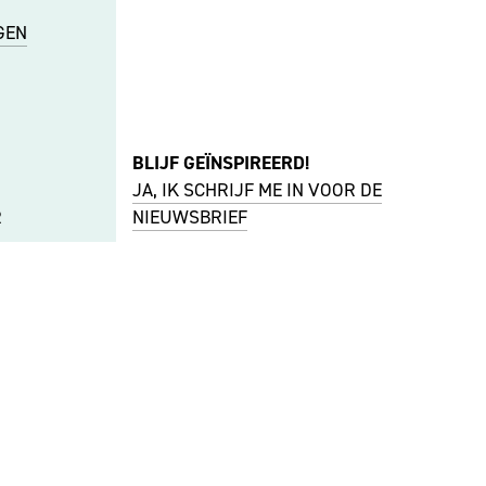
GEN
BLIJF GEÏNSPIREERD!
JA, IK SCHRIJF ME IN VOOR DE
R
NIEUWSBRIEF
thof.nl
FACEBOOK
I
NSTAGRAM
YOUTUBE
f.nl