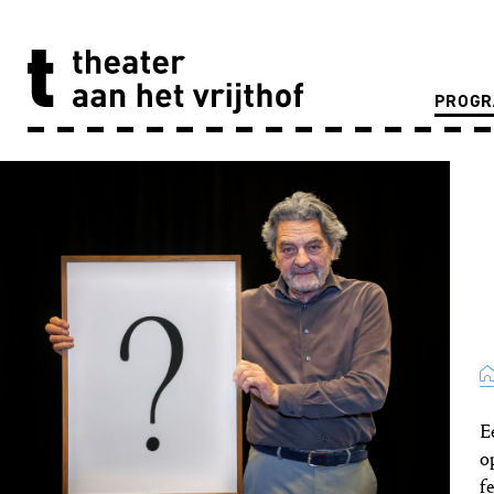
PROG
E
o
f