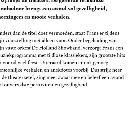
025 langs de theaters. De geliefde Brabantse
roubadour brengt een avond vol gezelligheid,
eezingers en mooie verhalen.
nders dan de titel doet vermoeden, staat Frans er tijdens
ijn voorstelling niet alleen voor. Onder begeleiding van
ijn vaste orkest De Holland Showband, verzorgt Frans een
uziekprogramma met tijdloze klassiekers, zijn grootste hits
n vooral veel feest. Uiteraard komen er ook genoeg
ersoonlijke verhalen en anekdotes voorbij. Dus strijk neer
n de theaterzetel, zing mee, zwaai mee en beleef een avond
ol onvervalste positiviteit en gezelligheid.