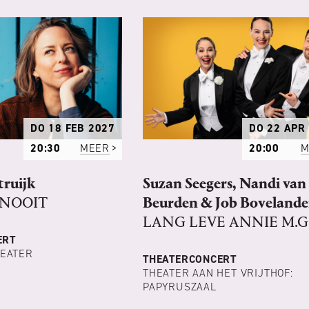
DO 18 FEB 2027
DO 22 APR
20:30
MEER
20:00
M
truijk
Suzan Seegers, Nandi van
 NOOIT
Beurden & Job Bovelande
LANG LEVE ANNIE M.G
ERT
HEATER
THEATERCONCERT
THEATER AAN HET VRIJTHOF:
PAPYRUSZAAL