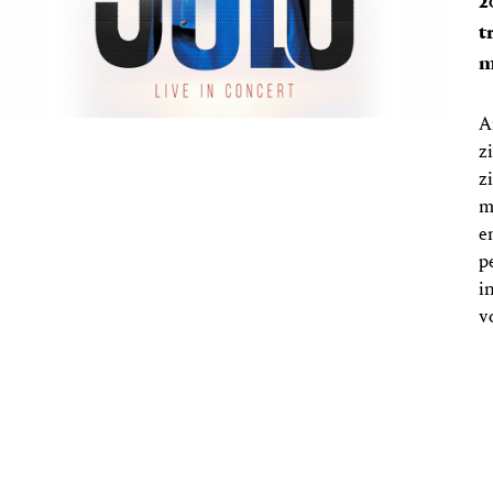
2
t
m
A
z
z
m
e
p
i
v