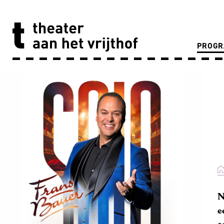
PROG
N
e