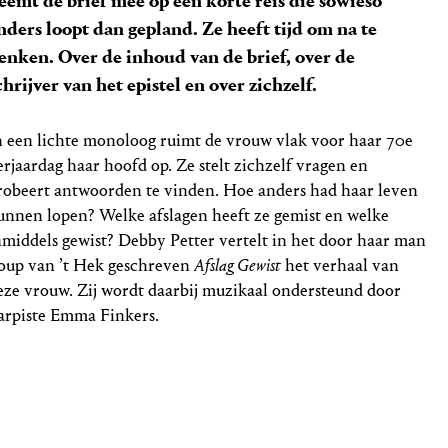
eemt de brief mee op een korte reis die sowieso
nders loopt dan gepland. Ze heeft tijd om na te
enken. Over de inhoud van de brief, over de
chrijver van het epistel en over zichzelf.
n een lichte monoloog ruimt de vrouw vlak voor haar 70e
erjaardag haar hoofd op. Ze stelt zichzelf vragen en
robeert antwoorden te vinden. Hoe anders had haar leven
unnen lopen? Welke afslagen heeft ze gemist en welke
nmiddels gewist? Debby Petter vertelt in het door haar man
oup van ’t Hek geschreven
Afslag Gewist
het verhaal van
eze vrouw. Zij wordt daarbij muzikaal ondersteund door
arpiste Emma Finkers.