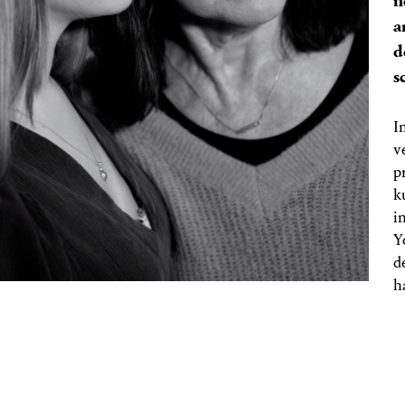
n
a
d
s
I
v
p
k
i
Y
d
h