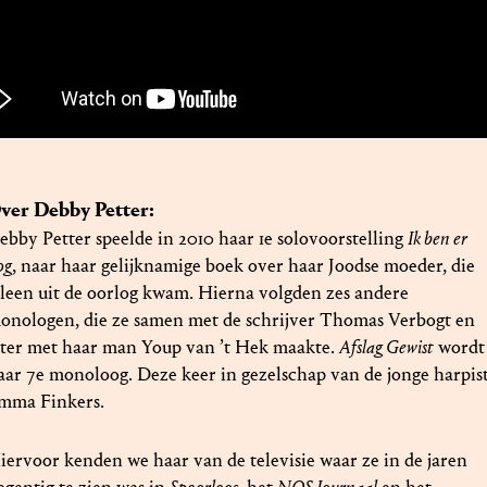
ver Debby Petter:
ebby Petter speelde in 2010 haar 1e solovoorstelling
Ik ben er
og
, naar haar gelijknamige boek over haar Joodse moeder, die
lleen uit de oorlog kwam. Hierna volgden zes andere
onologen, die ze samen met de schrijver Thomas Verbogt en
ater met haar man Youp van ’t Hek maakte.
Afslag Gewist
wordt
aar 7e monoloog. Deze keer in gezelschap van de jonge harpis
mma Finkers.
iervoor kenden we haar van de televisie waar ze in de jaren