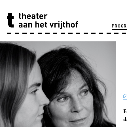
PROG
E
d