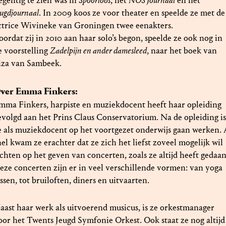
egentig te zien was in
Spoorloos
, het
NOS Journaal
en het
eugdjournaal
. In 2009 koos ze voor theater en speelde ze met de
ctrice Wivineke van Groningen twee eenakters.
oordat zij in 2010 aan haar solo’s begon, speelde ze ook nog in
e voorstelling
Zadelpijn en ander damesleed
, naar het boek van
iza van Sambeek.
ver Emma Finkers:
mma Finkers, harpiste en muziekdocent heeft haar opleiding
evolgd aan het Prins Claus Conservatorium. Na de opleiding i
e als muziekdocent op het voortgezet onderwijs gaan werken. 
nel kwam ze erachter dat ze zich het liefst zoveel mogelijk wil
ichten op het geven van concerten, zoals ze altijd heeft gedaan
eze concerten zijn er in veel verschillende vormen: van yoga
essen, tot bruiloften, diners en uitvaarten.
aast haar werk als uitvoerend musicus, is ze orkestmanager
oor het Twents Jeugd Symfonie Orkest. Ook staat ze nog altijd