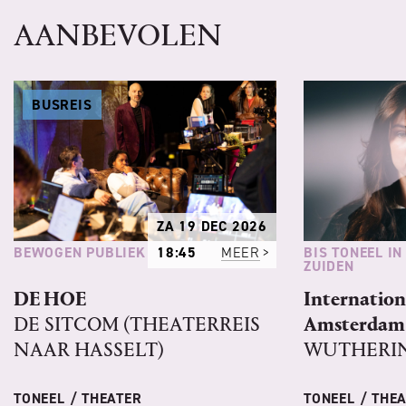
AANBEVOLEN
BUSREIS
ZA 19 DEC 2026
BEWOGEN PUBLIEK
BIS TONEEL IN
18:45
MEER
ZUIDEN
DE HOE
Internation
DE SITCOM (THEATERREIS
Amsterdam 
NAAR HASSELT)
WUTHERIN
TONEEL / THEATER
TONEEL / THE