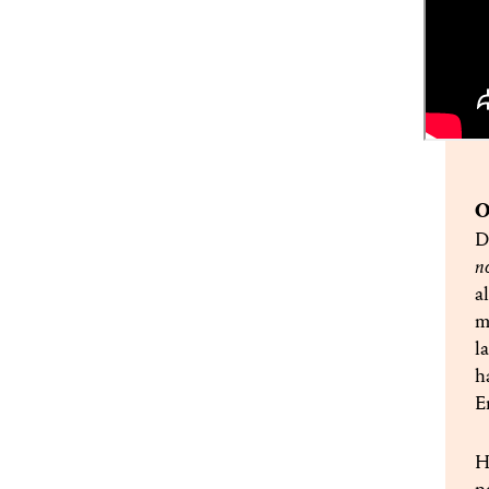
O
D
n
a
m
l
h
E
H