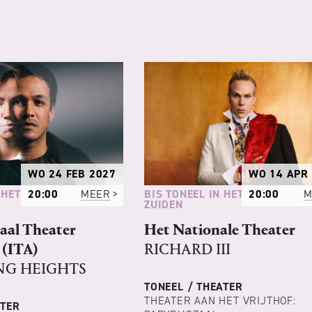
WO 24 FEB 2027
WO 14 APR
 HET
BIS TONEEL IN HET
20:00
MEER
20:00
M
ZUIDEN
aal Theater
Het Nationale Theater
(ITA)
RICHARD III
G HEIGHTS
TONEEL / THEATER
THEATER AAN HET VRIJTHOF:
ATER