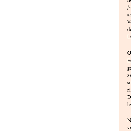
n
J
a
V
d
L
O
E
g
z
s
r
D
l
N
v