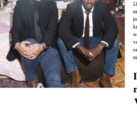
L
m
j
k
w
v
o
m