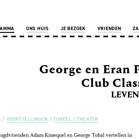
RAMMA
ONS HUIS
JE BEZOEK
VRIENDEN
ZA
George en Eran 
Club Clas
LEVE
VOORSTELLINGEN
TONEEL / THEATER
eugdvrienden Adam Kissequel en George Tobal vertellen in