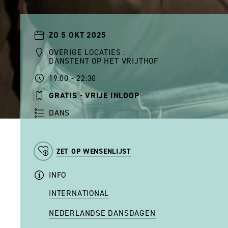
ZO 5 OKT 2025
OVERIGE LOCATIES :
DANSTENT OP HET VRIJTHOF
19:00 - 22:30
GRATIS - VRIJE INLOOP
DANS
ZET OP WENSENLIJST
INFO
INTERNATIONAL
NEDERLANDSE DANSDAGEN