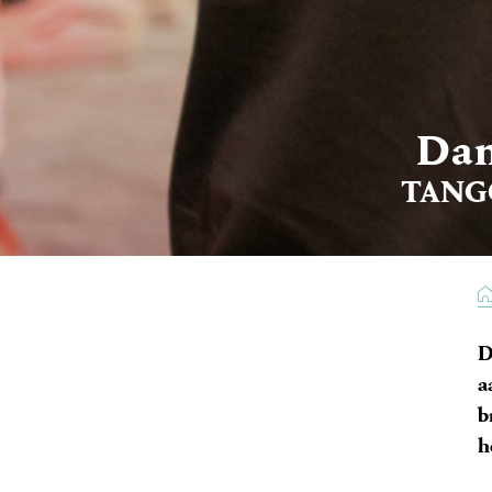
Dan
TANG
D
a
b
h