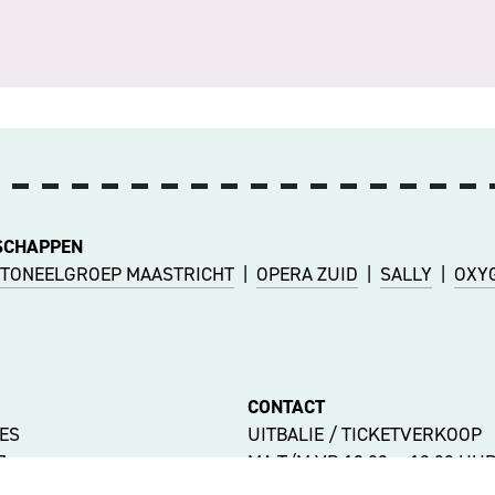
SCHAPPEN
TONEELGROEP MAASTRICHT
|
OPERA ZUID
|
SALLY
|
OXY
CONTACT
ES
UITBALIE / TICKETVERKOOP
47
MA T/M VR 12:00 — 18:00 UU
ASTRICHT
+ 31 43 350 55 55