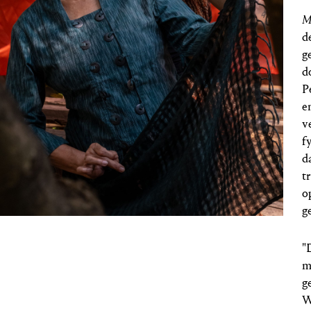
M
d
g
d
P
e
v
f
d
t
o
g
"
m
g
W