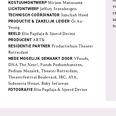
KOSTUUMONTWERP​​​​​​​
Mirjam Manusama
v
LICHTONTWERP​​​​​​​
Jeffrey Steenbergen
c
TECHNISCH COÖRDINATOR​​​​​​​
Simchah Hoed
a
PRODUCTIE & ZAKELIJK LEIDER​​​​​​​
Gi Au-
t
Yeung
BEELD​​​​​​​
Elia Papilaja & Sjoerd Derine
PRODUCENT​​​​​​​
ART&
RESIDENTIE PARTNER​​​​​​​
Productiehuis Theater
Rotterdam
MEDE MOGELIJK GEMAAKT DOOR
VFonds,
DNA The Next!, Fonds Podiumkunsten,
Podium Mozaïek, Theater Rotterdam,
Theaterfestival Boulevard, IRC, AYA,
Indonesia House, Boby Setiawan
FOTOGRAFIE​​​​​​​
Elia Papilaja & Sjoerd Derine