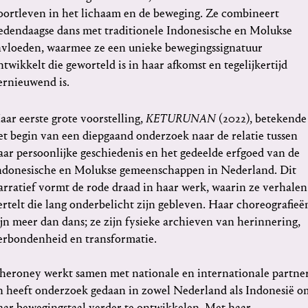
oortleven in het lichaam en de beweging. Ze combineert
edendaagse dans met traditionele Indonesische en Molukse
nvloeden, waarmee ze een unieke bewegingssignatuur
ntwikkelt die geworteld is in haar afkomst en tegelijkertijd
ernieuwend is.
aar eerste grote voorstelling,
KETURUNAN
(2022), betekende
et begin van een diepgaand onderzoek naar de relatie tussen
aar persoonlijke geschiedenis en het gedeelde erfgoed van de
ndonesische en Molukse gemeenschappen in Nederland. Dit
arratief vormt de rode draad in haar werk, waarin ze verhalen
ertelt die lang onderbelicht zijn gebleven. Haar choreografieë
ijn meer dan dans; ze zijn fysieke archieven van herinnering,
erbondenheid en transformatie.
heroney werkt samen met nationale en internationale partne
n heeft onderzoek gedaan in zowel Nederland als Indonesië o
aar bewegingstaal verder te ontwikkelen. Met haar