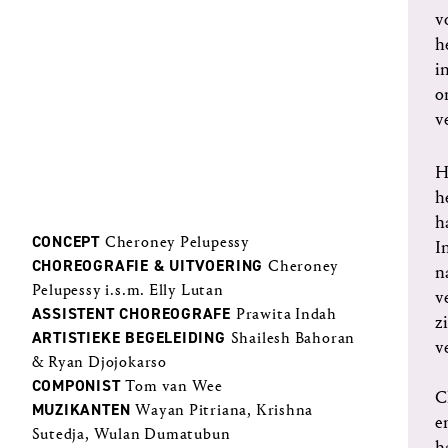
v
h
i
o
v
H
h
h
CONCEPT
Cheroney Pelupessy
I
CHOREOGRAFIE & UITVOERING​​​​​​​
Cheroney
n
Pelupessy i.s.m. Elly Lutan
v
ASSISTENT CHOREOGRAFE​​​​​​​
Prawita Indah
z
ARTISTIEKE BEGELEIDING​​​​​​​
Shailesh Bahoran
v
& Ryan Djojokarso
COMPONIST​​​​​​​
Tom van Wee
C
MUZIKANTEN​​​​​​​
Wayan Pitriana, Krishna
e
Sutedja, Wulan Dumatubun
h