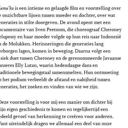
ama’ku
is een intieme en gelaagde film en voorstelling over
e onzichtbare lijnen tussen moeder en dochter, over wat
eneraties in stilte doorgeven. De avond opent met een
ocumentaire van Sven Peetoom, die choreograaf Cheroney
elupessy en haar moeder volgde op hun reis naar Indonesië
n de Molukken. Herinneringen die generaties lang
erborgen lagen, komen in beweging. Daarna volgt een
ysiek duet tussen Cheroney en de gerenommeerde Javaanse
anseres Elly Lutan, waarin hedendaagse dans en
raditionele bewegingstaal samensmelten. Hun ontmoeting
p het podium verbeeldt de afstand en nabijheid tussen
eneraties, het zoeken en vinden van wie we zijn.
Deze voorstelling is voor mij een manier om dichter bij
ijn eigen geschiedenis te komen en tegelijkertijd een
edeeld gevoel van herkenning te creëren voor anderen.
ant uiteindelijk dragen we allemaal een deel van onze