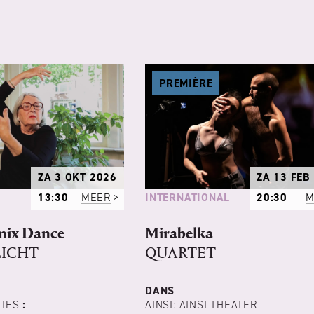
PREMIÈRE
ZA 3 OKT 2026
ZA 13 FEB
INTERNATIONAL
13:30
MEER
20:30
M
mix Dance
Mirabelka
ICHT
QUARTET
DANS
TIES
:
AINSI: AINSI THEATER