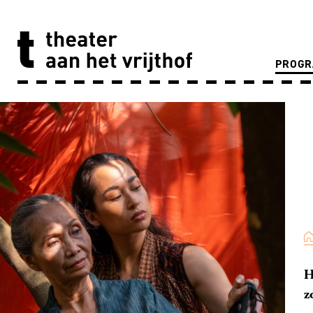
PROG
H
z