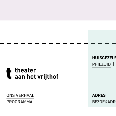
HUISGEZEL
PHILZUID
|
ONS VERHAAL
ADRES
PROGRAMMA
BEZOEKADR
REGELS VAN HET HUIS
VRIJTHOF 
VACATURES
6211 LE MA