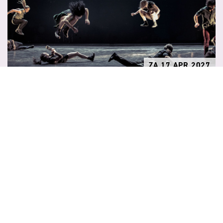
ZA 17 APR 2027
18:45
MEER
Wim Vandekeybus
WHAT THE BODY DOES NOT REMEMBER
(THEATERREIS NAAR HASSELT)