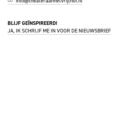
info@theateraanhetvrijthof.nl
BLIJF GEÏNSPIREERD!
JA, IK SCHRIJF ME IN VOOR DE NIEUWSBRIEF
FACEBOOK
I
NSTAGRAM
YOUTUBE
©
THEATER AAN HET VRIJTHOF
|
WEBSITE:
ZUIDERLICHT
PRIVACY & COOKIES