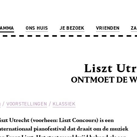
RAMMA
ONS HUIS
JE BEZOEK
VRIENDEN
ZA
Liszt Ut
ONTMOET DE 
VOORSTELLINGEN
KLASSIEK
iszt Utrecht (voorheen: Liszt Concours) is een
nternationaal pianofestival dat draait om de muziek