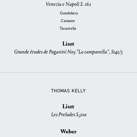
Venezia e Napoli S. 162
Gondoliera
Canzone
Tarantella
Liszt
Grande études de Paganini No3 "La campanella", S141/3
THOMAS KELLY
Liszt
Les Preludes S.511a
Weber