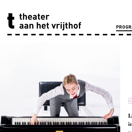
PROG
L
i