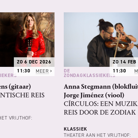
ZO 6 DEC 2026
ZO 14 FEB
DE
11:30
MEER
11:30
M
IEKERS
ZONDAGKLASSIEKERS
ns (gitaar)
Anna Stegmann (blokflui
NTISCHE REIS
Jorge Jiménez (viool)
CÍRCULOS: EEN MUZI
REIS DOOR DE ZODIAK
HET VRIJTHOF:
KLASSIEK
THEATER AAN HET VRIJTHOF: