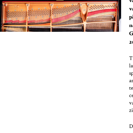
v
v
p
n
G
2
T
l
s
a
t
c
v
z
D