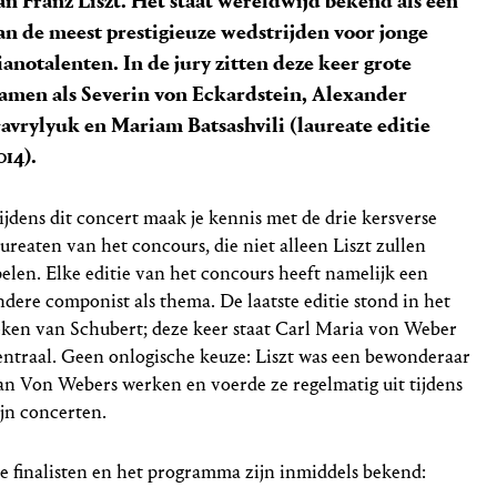
an Franz Liszt. Het staat wereldwijd bekend als een
an de meest prestigieuze wedstrijden voor jonge
ianotalenten. In de jury zitten deze keer grote
amen als Severin von Eckardstein, Alexander
avrylyuk en Mariam Batsashvili (laureate editie
014).
ijdens dit concert maak je kennis met de drie kersverse
aureaten van het concours, die niet alleen Liszt zullen
pelen. Elke editie van het concours heeft namelijk een
ndere componist als thema. De laatste editie stond in het
eken van Schubert; deze keer staat Carl Maria von Weber
entraal. Geen onlogische keuze: Liszt was een bewonderaar
an Von Webers werken en voerde ze regelmatig uit tijdens
ijn concerten.
e finalisten en het programma zijn inmiddels bekend: