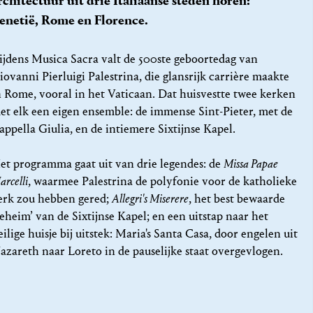
rchitectuur uit drie Italiaanse steden horen:
enetië, Rome en Florence.
ijdens Musica Sacra valt de 500ste geboortedag van
iovanni Pierluigi Palestrina, die glansrijk carrière maakte
n Rome, vooral in het Vaticaan. Dat huisvestte twee kerken
et elk een eigen ensemble: de immense Sint-Pieter, met de
appella Giulia, en de intiemere Sixtijnse Kapel.
et programma gaat uit van drie legendes: de
Missa Papae
arcelli
, waarmee Palestrina de polyfonie voor de katholieke
erk zou hebben gered;
Allegri's Miserere
, het best bewaarde
geheim’ van de Sixtijnse Kapel; en een uitstap naar het
eilige huisje bij uitstek: Maria's Santa Casa, door engelen uit
azareth naar Loreto in de pauselijke staat overgevlogen.