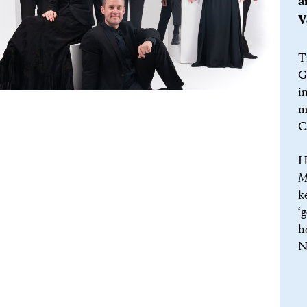
a
V
T
G
i
m
C
H
M
k
‘
h
N