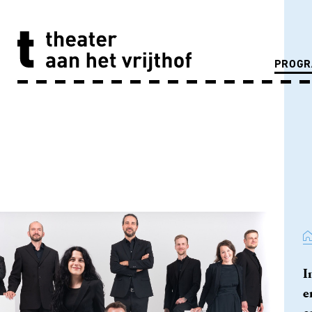
PROG
I
e