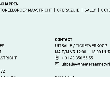
SCHAPPEN
TONEELGROEP MAASTRICHT
|
OPERA ZUID
|
SALLY
|
OXY
CONTACT
ES
UITBALIE / TICKETVERKOOP
47
MA T/M VR 12:00 — 18:00 UU
ASTRICHT
+ 31 43 350 55 55
uitbalie@theateraanhetvrij
992
ASTRICHT
KANTOREN
MA T/M VR 9:00 — 17:00 UUR
+ 31 43 350 55 44
ATIES
info@theateraanhetvrijtho
RHEID