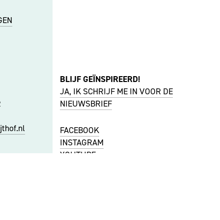
GEN
BLIJF GEÏNSPIREERD!
JA, IK SCHRIJF ME IN VOOR DE
R
NIEUWSBRIEF
thof.nl
FACEBOOK
I
NSTAGRAM
YOUTUBE
f.nl