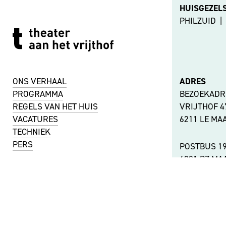
HUISGEZEL
PHILZUID
|
ONS VERHAAL
ADRES
PROGRAMMA
BEZOEKADR
REGELS VAN HET HUIS
VRIJTHOF 
VACATURES
6211 LE MA
TECHNIEK
PERS
POSTBUS 1
6201 BZ MA
KVK-NUMMER
51488744
ANDERE LOC
BTW-NUMMER
BEREIKBAA
NL001737442B11