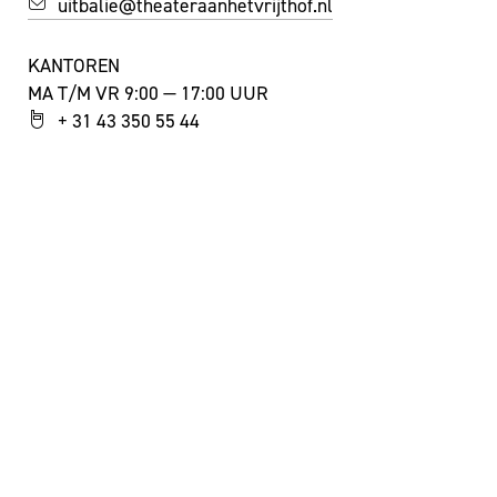
uitbalie@theateraanhetvrijthof.nl
KANTOREN
MA T/M VR 9:00 — 17:00 UUR
+ 31 43 350 55 44
info@theateraanhetvrijthof.nl
BLIJF GEÏNSPIREERD!
JA, IK SCHRIJF ME IN VOOR DE NIEUWSBRIEF
FACEBOOK
I
NSTAGRAM
YOUTUBE
©
THEATER AAN HET VRIJTHOF
|
WEBSITE: